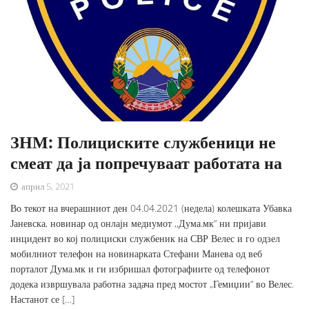
ЗНМ: Полициските службеници не
смеат да ја попречуваат работата на
април 5, 2021
Во текот на вчерашниот ден 04.04.2021 (недела) колешката Убавка
Јаневска, новинар од онлајн медиумот ,,Дума.мк“ ни пријави
инцидент во кој полициски службеник на СВР Велес и го одзел
мобилниот телефон на новинарката Стефани Манева од веб
порталот Дума.мк и ги избришал фотографиите од телефонот
додека извршувала работна задача пред мостот „Гемиџии“ во Велес.
Настанот се […]