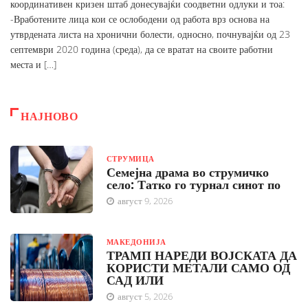
координативен кризен штаб донесувајќи соодветни одлуки и тоа:
-Вработените лица кои се ослободени од работа врз основа на
утврдената листа на хронични болести, односно, почнувајќи од 23
септември 2020 година (среда), да се вратат на своите работни
места и […]
НАЈНОВО
СТРУМИЦА
Семејна драма во струмичко
село: Татко го турнал синот по
август 9, 2026
МАКЕДОНИЈА
ТРАМП НАРЕДИ ВОЈСКАТА ДА
КОРИСТИ МЕТАЛИ САМО ОД
САД ИЛИ
август 5, 2026