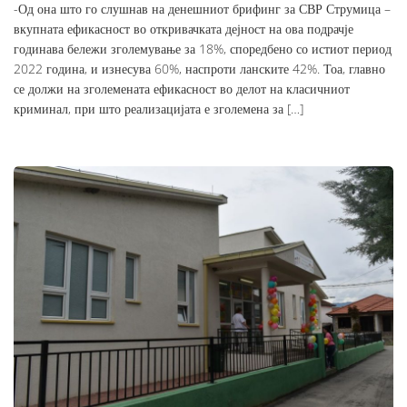
-Од она што го слушнав на денешниот брифинг за СВР Струмица –
вкупната ефикасност во откривачката дејност на ова подрачје
годинава бележи зголемување за 18%, споредбено со истиот период
2022 година, и изнесува 60%, наспроти ланските 42%. Тоа, главно
се должи на зголемената ефикасност во делот на класичниот
криминал, при што реализацијата е зголемена за […]