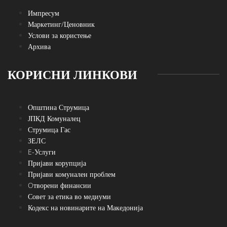
Импресум
Маркетинг/Ценовник
Услови за користење
Архива
КОРИСНИ ЛИНКОВИ
Општина Струмица
ЈПКД Комуналец
Струмица Гас
ЗЕЛС
E-Услуги
Пријави корупција
Пријави комунален проблем
Oтворени финансии
Совет за етика во медиуми
Кодекс на новинарите на Македонија