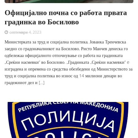
Официјално почна со работа првата
градинка во Босилово
септември 4, 2023
Министерката за труд и социјална политика, Јованка Тренчевска
заедно со градоначалникот на Босилово, Ристо Манчев денеска го
одбележаа официјалното отпочнување со работа на градинката
„Среќни насмевки“ во Босилово. „Градинката „Среќни насмевки“ e
изградена и опремена со средства обезбедени од Министерството за
труд и социјална политика во износ од 14 милиони денари во
градежниот дел и […]