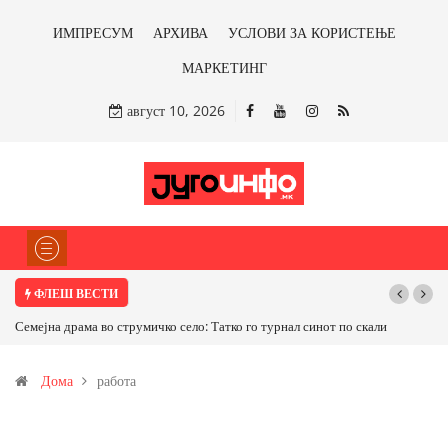
ИМПРЕСУМ
АРХИВА
УСЛОВИ ЗА КОРИСТЕЊЕ
МАРКЕТИНГ
август 10, 2026
ФЛЕШ ВЕСТИ
 по скали
ТРАМП НАРЕДИ ВОЈСКАТА ДА КОРИСТИ МЕТАЛИ САМО ОД
САД ИЛИ ОД ПАРТНЕРСКИ ЗЕМЈИ Ќе профитираме ли со
Дома
работа
бакарот од Иловица и со антимонот?