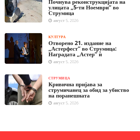
Почнува реконструкцијата на
улицата „5-ти Ноември“ во
Струмица
август 5, 2026
КУЛТУРА
Отворено 21. издание на
„Астерфест“ во Струмица:
Наградата „Астер“ ѝ
август 5, 2026
СТРУМИЦА
Кривична пријава за
струмичанец за обид за убиство
на поранешната
август 5, 2026