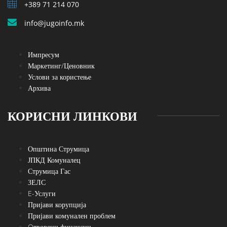
+389 71 214 070
info@jugoinfo.mk
Импресум
Маркетинг/Ценовник
Услови за користење
Архива
КОРИСНИ ЛИНКОВИ
Општина Струмица
ЈПКД Комуналец
Струмица Гас
ЗЕЛС
E-Услуги
Пријави корупција
Пријави комунален проблем
Oтворени финансии