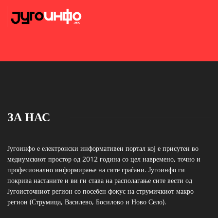
ЗА НАС
Југоинфо е електронски информативен портал кој е присутен во
медиумскиот простор од 2012 година со цел навремено, точно и
професионално информирање на сите граѓани. Југоинфо ги
покрива настаните и ви ги става на располагање сите вести од
Југоисточниот регион со посебен фокус на струмичкиот макро
регион (Струмица, Василево, Босилово и Ново Село).