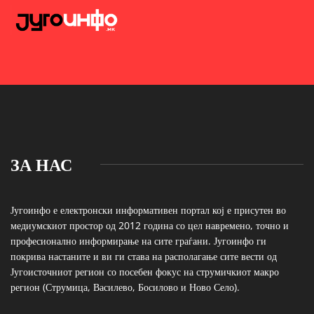
ЗА НАС
Југоинфо е електронски информативен портал кој е присутен во
медиумскиот простор од 2012 година со цел навремено, точно и
професионално информирање на сите граѓани. Југоинфо ги
покрива настаните и ви ги става на располагање сите вести од
Југоисточниот регион со посебен фокус на струмичкиот макро
регион (Струмица, Василево, Босилово и Ново Село).