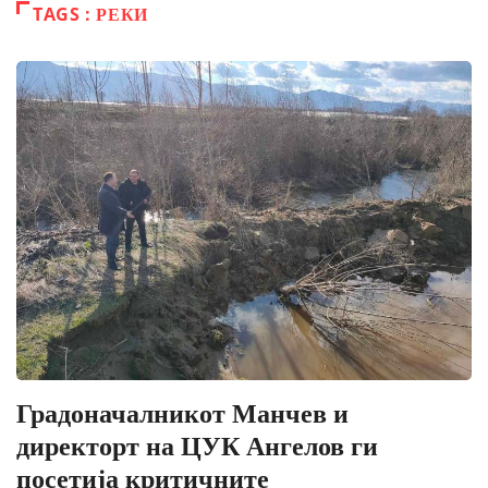
TAGS : РЕКИ
Градоначалникот Манчев и
директорт на ЦУК Ангелов ги
посетија критичните