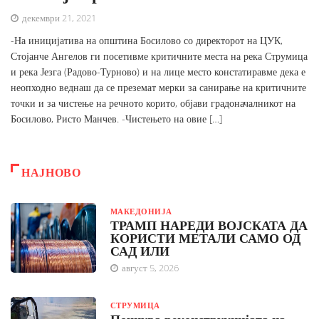
декември 21, 2021
-На иницијатива на општина Босилово со директорот на ЦУК,
Стојанче Ангелов ги посетивме критичните места на река Струмица
и река Језга (Радово-Турново) и на лице место констатиравме дека е
неопходно веднаш да се преземат мерки за санирање на критичните
точки и за чистење на речното корито, објави градоначалникот на
Босилово, Ристо Манчев. -Чистењето на овие […]
НАЈНОВО
МАКЕДОНИЈА
ТРАМП НАРЕДИ ВОЈСКАТА ДА
КОРИСТИ МЕТАЛИ САМО ОД
САД ИЛИ
август 5, 2026
СТРУМИЦА
Почнува реконструкцијата на