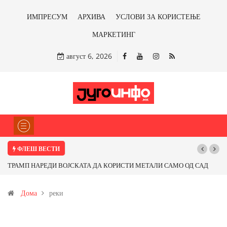
ИМПРЕСУМ
АРХИВА
УСЛОВИ ЗА КОРИСТЕЊЕ
МАРКЕТИНГ
август 6, 2026
ФЛЕШ ВЕСТИ
ТРАМП НАРЕДИ ВОЈСКАТА ДА КОРИСТИ МЕТАЛИ САМО ОД САД
По
ИЛИ ОД ПАРТНЕРСКИ ЗЕМЈИ Ќе профитираме ли со бакарот од
Дома
реки
Иловица и со антимонот?