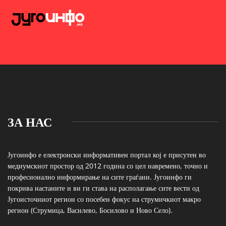
ЗА НАС
Југоинфо е електронски информативен портал кој е присутен во
медиумскиот простор од 2012 година со цел навремено, точно и
професионално информирање на сите граѓани. Југоинфо ги
покрива настаните и ви ги става на располагање сите вести од
Југоисточниот регион со посебен фокус на струмичкиот макро
регион (Струмица, Василево, Босилово и Ново Село).