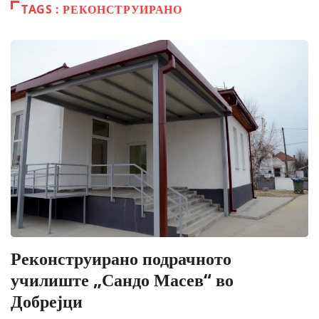
TAGS : РЕКОНСТРУИРАНО
Реконструирано подрачното
училиште „Сандо Масев“ во
Добрејци