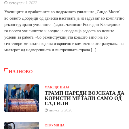
февруари 1, 2022
Учениците и вработените во подрачното училиште „Сандо Масев“
во селото Добрејци од денеска наставата ја изведуваат во комплетно
реконструирано училиште. Градоначалникот Костадин Костадинов
го посети училиштето и заедно ја споделија радоста во новите
услови за работа. -Со реконструкцијата којашто започна во
септември минатата година извршено е комплетно отстранување на
малтерот од надворешната и внатрешната страна […]
НАЈНОВО
МАКЕДОНИЈА
ТРАМП НАРЕДИ ВОЈСКАТА ДА
КОРИСТИ МЕТАЛИ САМО ОД
САД ИЛИ
август 5, 2026
СТРУМИЦА