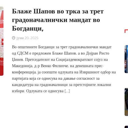
Блаже Шапов во трка за трет
градоначалнички мандат во
Богданци,
јуни 20, 2025
Во општините Богданци за трет градоначалнички мандат
од СДСМ е предложен Блаже Шапов, а во Дојран Ристо
Џинев. Претседателот на Социјалдемократскот сојуз на
Македонија, д-р Венко Филипче, на денешната прес-
конференција, ја соопшти одлуката на Извршниот одбор на
партијата која се однесува на давање согласност за
кандидатура на градоначалници за претстојните локални
избори. Одлуката се однесува […]