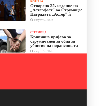
КУЛТУРА
Отворено 21. издание на
„Астерфест“ во Струмица:
Наградата „Астер“ ѝ
август 5, 2026
СТРУМИЦА
Кривична пријава за
струмичанец за обид за
убиство на поранешната
август 5, 2026