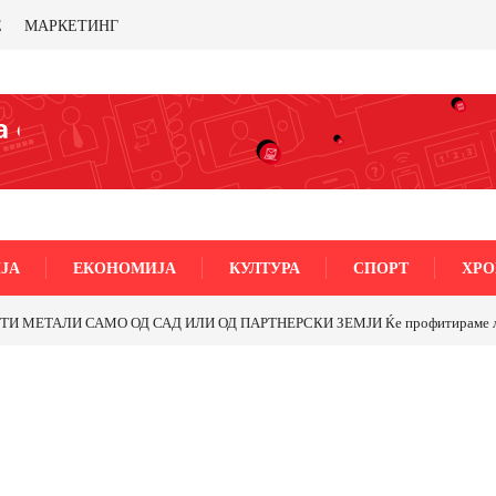
Е
МАРКЕТИНГ
ЈА
ЕКОНОМИЈА
КУЛТУРА
СПОРТ
ХРО
МЕТАЛИ САМО ОД САД ИЛИ ОД ПАРТНЕРСКИ ЗЕМЈИ Ќе профитираме ли со 