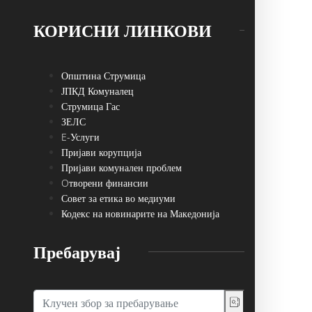
КОРИСНИ ЛИНКОВИ
Општина Струмица
ЈПКД Комуналец
Струмица Гас
ЗЕЛС
E-Услуги
Пријави корупција
Пријави комунален проблем
Oтворени финансии
Совет за етика во медиуми
Кодекс на новинарите на Македонија
Пребарувај