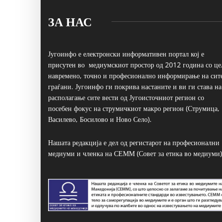
ЗА НАС
Југоинфо е електронски информативен портал кој е
присутен во медиумскиот простор од 2012 година со це
навремено, точно и професионално информирање на сит
граѓани. Југоинфо ги покрива настаните и ви ги става на
располагање сите вести од Југоисточниот регион со
посебен фокус на струмичкиот макро регион (Струмица,
Василево, Босилово и Ново Село).
Нашата редакција е дел од регистарот на професионални
медиуми и членка на СЕММ (Совет за етика во медиуми)