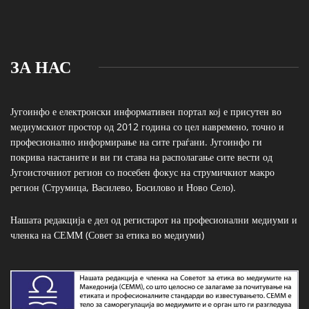
ЗА НАС
Југоинфо е електронски информативен портал кој е присутен во
медиумскиот простор од 2012 година со цел навремено, точно и
професионално информирање на сите граѓани. Југоинфо ги
покрива настаните и ви ги става на располагање сите вести од
Југоисточниот регион со посебен фокус на струмичкиот макро
регион (Струмица, Василево, Босилово и Ново Село).
Нашата редакција е дел од регистарот на професионални медиуми и
членка на СЕММ (Совет за етика во медиуми)