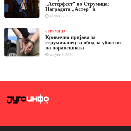
„Астерфест“ во Струмица:
Наградата „Астер“ ѝ
август 5, 2026
СТРУМИЦА
Кривична пријава за
струмичанец за обид за убиство
на поранешната
август 5, 2026