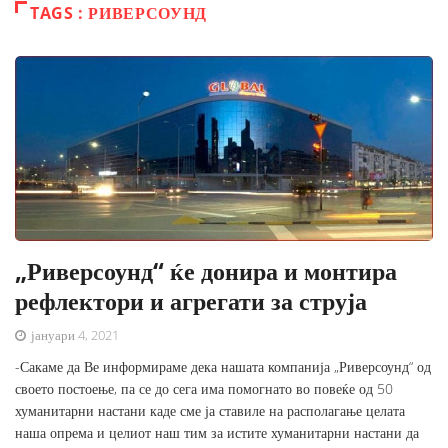
TAGS : РИВЕРСОУНД
„Риверсоунд“ ќе донира и монтира
рефлектори и агрегати за струја
јануари 4, 2021
-Сакаме да Ве информираме дека нашата компанија „Риверсоунд“ од
своето постоење, па се до сега има помогнато во повеќе од 50
хуманитарни настани каде сме ја ставиле на располагање целата
наша опрема и целиот наш тим за истите хуманитарни настани да