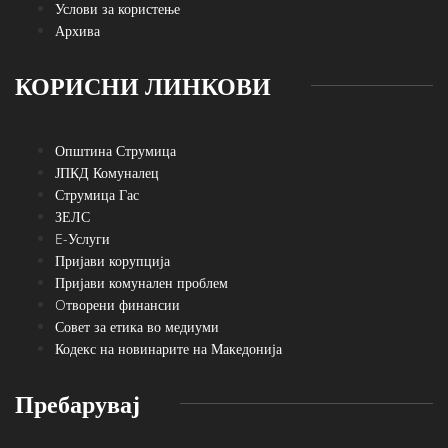
Услови за користење
Архива
КОРИСНИ ЛИНКОВИ
Општина Струмица
ЈПКД Комуналец
Струмица Гас
ЗЕЛС
E-Услуги
Пријави корупција
Пријави комунален проблем
Oтворени финансии
Совет за етика во медиуми
Кодекс на новинарите на Македонија
Пребарувај