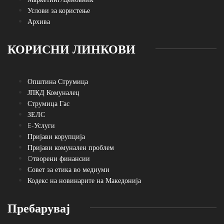
Услови за користење
Архива
КОРИСНИ ЛИНКОВИ
Општина Струмица
ЈПКД Комуналец
Струмица Гас
ЗЕЛС
E-Услуги
Пријави корупција
Пријави комунален проблем
Oтворени финансии
Совет за етика во медиуми
Кодекс на новинарите на Македонија
Пребарувај