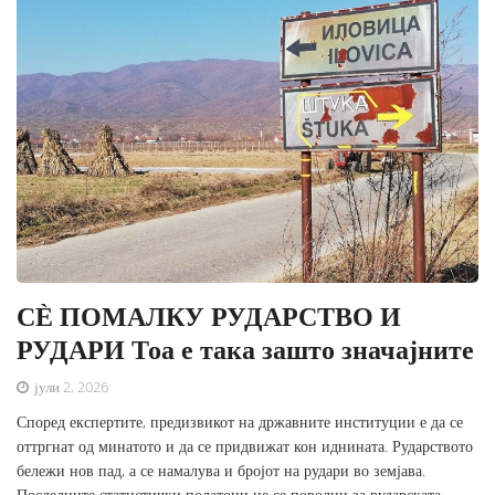
СЀ ПОМАЛКУ РУДАРСТВО И
РУДАРИ Тоа е така зашто значајните
јули 2, 2026
Според експертите, предизвикот на државните институции е да се
оттргнат од минатото и да се придвижат кон иднината. Рударството
бележи нов пад, а се намалува и бројот на рудари во земјава.
Последните статистички податоци не се поволни за рударската