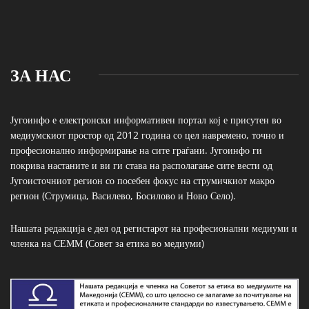
ЗА НАС
Југоинфо е електронски информативен портал кој е присутен во
медиумскиот простор од 2012 година со цел навремено, точно и
професионално информирање на сите граѓани. Југоинфо ги
покрива настаните и ви ги става на располагање сите вести од
Југоисточниот регион со посебен фокус на струмичкиот макро
регион (Струмица, Василево, Босилово и Ново Село).
Нашата редакција е дел од регистарот на професионални медиуми и
членка на СЕММ (Совет за етика во медиуми)