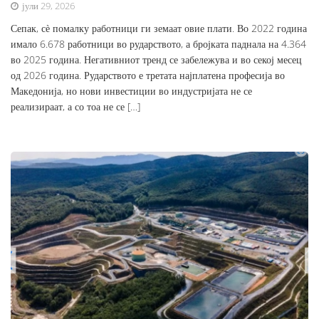
јули 29, 2026
Сепак, сѐ помалку работници ги земаат овие плати. Во 2022 година
имало 6.678 работници во рударството, а бројката паднала на 4.364
во 2025 година. Негативниот тренд се забележува и во секој месец
од 2026 година. Рударството е третата најплатена професија во
Македонија, но нови инвестиции во индустријата не се
реализираат, а со тоа не се […]