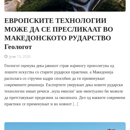
ЕВРОПСКИТЕ ТЕХНОЛОГИИ
МОЖЕ ДА СЕ ПРЕСЛИКААТ ВО
МАКЕДОНСКОТО РУДАРСТВО
Геологот
јули 13, 2026
Геологот оценува дека јавниот страв најмногу произлегува од
лошите искуства со старите рударски практики, а Македонија
располага со стручни кадри способни да ги применуваат
современите решенија. Експертите уверуваат дека новите рударски
технологии имаат речиси „нула емисии“ кои евентуално би можеле
да претставуваат предизвик за околината. Дел од ваквите современи
практики се применуваат и во новиот […]