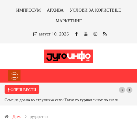
ИМПРЕСУМ
АРХИВА
УСЛОВИ ЗА КОРИСТЕЊЕ
МАРКЕТИНГ
август 10, 2026
ФЛЕШ ВЕСТИ
 по скали
ТРАМП НАРЕДИ ВОЈСКАТА ДА КОРИСТИ МЕТАЛИ САМО ОД
САД ИЛИ ОД ПАРТНЕРСКИ ЗЕМЈИ Ќе профитираме ли со
Дома
рударство
бакарот од Иловица и со антимонот?