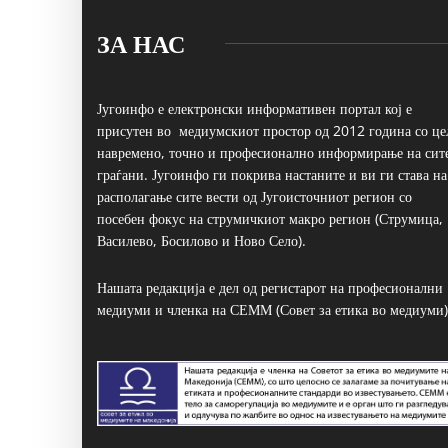
ЗА НАС
Југоинфо е електронски информативен портал кој е
присутен во медиумскиот простор од 2012 година со це
навремено, точно и професионално информирање на сит
граѓани. Југоинфо ги покрива настаните и ви ги става на
располагање сите вести од Југоисточниот регион со
посебен фокус на струмичкиот макро регион (Струмица,
Василево, Босилово и Ново Село).
Нашата редакција е дел од регистарот на професионални
медиуми и членка на СЕММ (Совет за етика во медиуми)