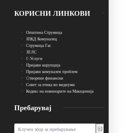
КОРИСНИ ЛИНКОВИ
Општина Струмица
ЈПКД Комуналец
Струмица Гас
ЗЕЛС
E-Услуги
Пријави корупција
Пријави комунален проблем
Oтворени финансии
Совет за етика во медиуми
Кодекс на новинарите на Македонија
Пребарувај