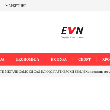
Е
МАРКЕТИНГ
ЈА
ЕКОНОМИЈА
КУЛТУРА
СПОРТ
ХРО
МЕТАЛИ САМО ОД САД ИЛИ ОД ПАРТНЕРСКИ ЗЕМЈИ Ќе профитираме ли со 