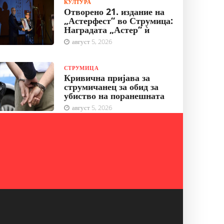
КУЛТУРА
Отворено 21. издание на
„Астерфест“ во Струмица:
Наградата „Астер“ ѝ
август 5, 2026
СТРУМИЦА
Кривична пријава за
струмичанец за обид за
убиство на поранешната
август 5, 2026