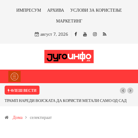
ИМПРЕСУМ
АРХИВА
УСЛОВИ ЗА КОРИСТЕЊЕ
МАРКЕТИНГ
август 7, 2026
ФЛЕШ ВЕСТИ
ТРАМП НАРЕДИ ВОЈСКАТА ДА КОРИСТИ МЕТАЛИ САМО ОД САД
ИЛИ ОД ПАРТНЕРСКИ ЗЕМЈИ Ќе профитираме ли со бакарот од
Дома
селектираат
Иловица и со антимонот?