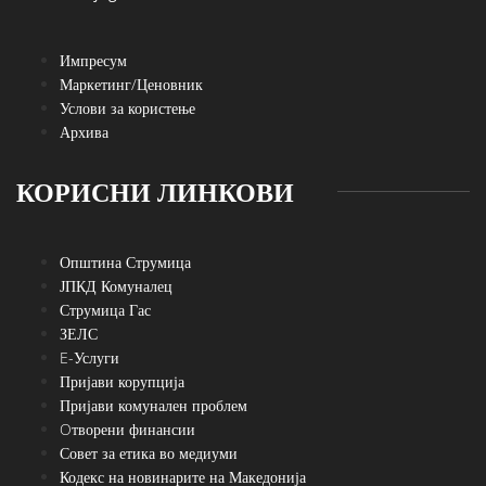
Импресум
Маркетинг/Ценовник
Услови за користење
Архива
КОРИСНИ ЛИНКОВИ
Општина Струмица
ЈПКД Комуналец
Струмица Гас
ЗЕЛС
E-Услуги
Пријави корупција
Пријави комунален проблем
Oтворени финансии
Совет за етика во медиуми
Кодекс на новинарите на Македонија