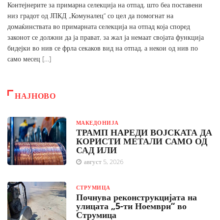
Контејнерите за примарна селекција на отпад, што беа поставени
низ градот од ЈПКД „Комуналец“ со цел да помогнат на
домаќинствата во примарната селекција на отпад која според
законот се должни да ја прават, за жал ја немаат својата функција
бидејки во нив се фрла секаков вид на отпад, а некои од нив по
само месец […]
НАЈНОВО
МАКЕДОНИЈА
ТРАМП НАРЕДИ ВОЈСКАТА ДА
КОРИСТИ МЕТАЛИ САМО ОД
САД ИЛИ
август 5, 2026
СТРУМИЦА
Почнува реконструкцијата на
улицата „5-ти Ноември“ во
Струмица