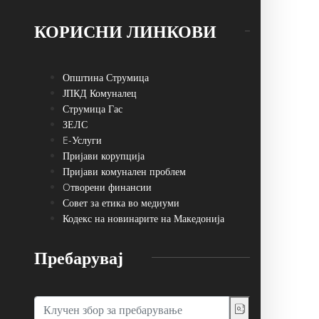
КОРИСНИ ЛИНКОВИ
Општина Струмица
ЈПКД Комуналец
Струмица Гас
ЗЕЛС
E-Услуги
Пријави корупција
Пријави комунален проблем
Oтворени финансии
Совет за етика во медиуми
Кодекс на новинарите на Македонија
Пребарувај