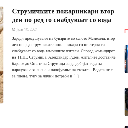
Струмичките пожарникари втор
ден по ред го снабдуваат со вода
јули 10, 2021
Заради пресушување на бунарите во селото Мемешли, втор
ден по ред струмичките пожарникари со цистерна ги
снабдуваат со вода тамошните жители. Според командирот
на ТППЕ Струмица, Александар Гудев, жителите доставиле
барање до Општина Струмица за да добијат вода за
одржување хигиена и напојување на стоката. -Водата не е
за пиење, туку за лични потреби и […]