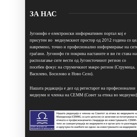
ЗА НАС
Југоинфо е електронски информативен портал кој е
присутен во медиумскиот простор од 2012 година со це
навремено, точно и професионално информирање на сит
граѓани. Југоинфо ги покрива настаните и ви ги става на
располагање сите вести од Југоисточниот регион со
посебен фокус на струмичкиот макро регион (Струмица,
Василево, Босилово и Ново Село).
Нашата редакција е дел од регистарот на професионални
медиуми и членка на СЕММ (Совет за етика во медиуми)