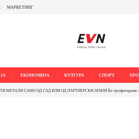
Е
МАРКЕТИНГ
ЈА
ЕКОНОМИЈА
КУЛТУРА
СПОРТ
ХРО
МЕТАЛИ САМО ОД САД ИЛИ ОД ПАРТНЕРСКИ ЗЕМЈИ Ќе профитираме ли со 