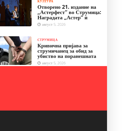
КУЛТУРА
Отворено 21. издание на
„Астерфест“ во Струмица:
Наградата „Астер“ ѝ
август 5, 2026
СТРУМИЦА
Кривична пријава за
струмичанец за обид за
убиство на поранешната
август 5, 2026