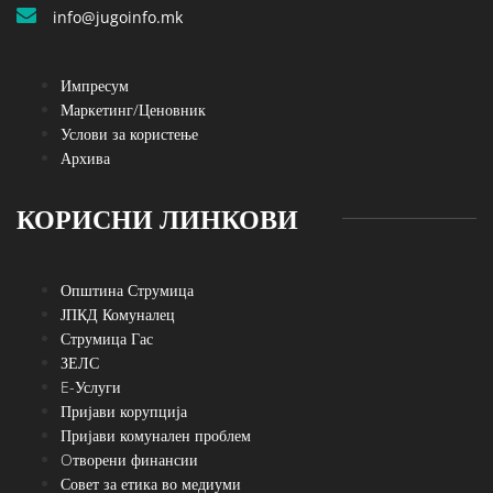
info@jugoinfo.mk
Импресум
Маркетинг/Ценовник
Услови за користење
Архива
КОРИСНИ ЛИНКОВИ
Општина Струмица
ЈПКД Комуналец
Струмица Гас
ЗЕЛС
E-Услуги
Пријави корупција
Пријави комунален проблем
Oтворени финансии
Совет за етика во медиуми