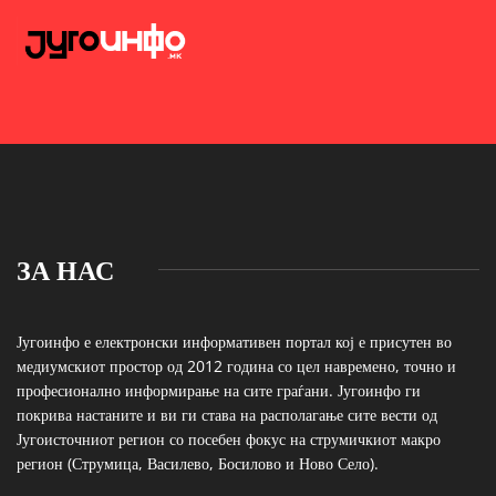
ЗА НАС
Југоинфо е електронски информативен портал кој е присутен во
медиумскиот простор од 2012 година со цел навремено, точно и
професионално информирање на сите граѓани. Југоинфо ги
покрива настаните и ви ги става на располагање сите вести од
Југоисточниот регион со посебен фокус на струмичкиот макро
регион (Струмица, Василево, Босилово и Ново Село).