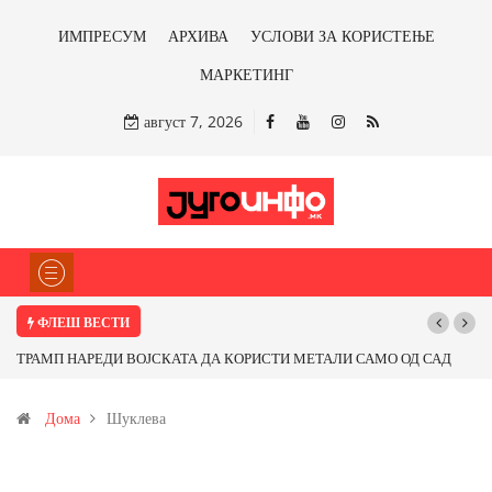
ИМПРЕСУМ
АРХИВА
УСЛОВИ ЗА КОРИСТЕЊЕ
МАРКЕТИНГ
август 7, 2026
ФЛЕШ ВЕСТИ
ТРАМП НАРЕДИ ВОЈСКАТА ДА КОРИСТИ МЕТАЛИ САМО ОД САД
По
ИЛИ ОД ПАРТНЕРСКИ ЗЕМЈИ Ќе профитираме ли со бакарот од
Дома
Шуклева
Иловица и со антимонот?