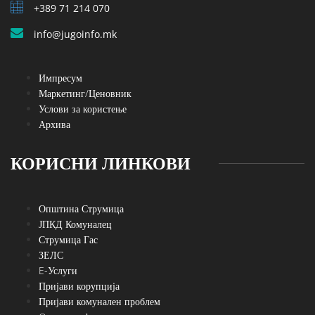
+389 71 214 070
info@jugoinfo.mk
Импресум
Маркетинг/Ценовник
Услови за користење
Архива
КОРИСНИ ЛИНКОВИ
Општина Струмица
ЈПКД Комуналец
Струмица Гас
ЗЕЛС
E-Услуги
Пријави корупција
Пријави комунален проблем