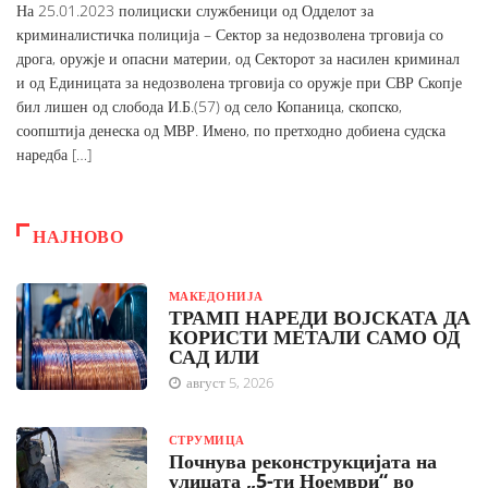
На 25.01.2023 полициски службеници од Одделот за
криминалистичка полиција – Сектор за недозволена трговија со
дрога, оружје и опасни материи, од Секторот за насилен криминал
и од Единицата за недозволена трговија со оружје при СВР Скопје
бил лишен од слобода И.Б.(57) од село Копаница, скопско,
соопштија денеска од МВР. Имено, по претходно добиена судска
наредба […]
НАЈНОВО
МАКЕДОНИЈА
ТРАМП НАРЕДИ ВОЈСКАТА ДА
КОРИСТИ МЕТАЛИ САМО ОД
САД ИЛИ
август 5, 2026
СТРУМИЦА
Почнува реконструкцијата на
улицата „5-ти Ноември“ во