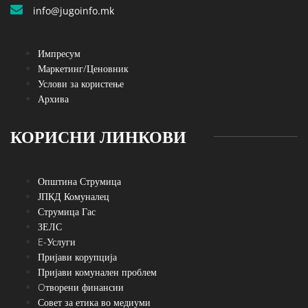
info@jugoinfo.mk
Импресум
Маркетинг/Ценовник
Услови за користење
Архива
КОРИСНИ ЛИНКОВИ
Општина Струмица
ЈПКД Комуналец
Струмица Гас
ЗЕЛС
E-Услуги
Пријави корупција
Пријави комунален проблем
Oтворени финансии
Совет за етика во медиуми