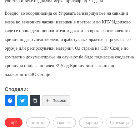
убиство и веќе издржува мерка притвор од 30 дена.
Воедно, во координација со Управата за извршување на санкции
вчера во вечерните часови извршен е претрес и во КПУ Идризово
каде се пронајдени дополнителни докази во врска со извршеното
кривично дело „недозволено изработување, држење и тргување со
оружје или распрскувачки материи“. Од страна на СВР Скопје по
комплетно документирање на случајот ќе биде поднесена соодветна
кривична пријава по член 396 од Кривичниот законик до
надлежното ОЈО Скопје.
Сподели:
Повеќе
Tags:
пиштол
скопско
старица
Струмица