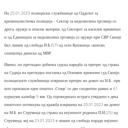
На 25.01.2023 полициски службеници од Одделот за
криминалистичка полиција – Сектор за недозволена трговија со
дрога, оружје и опасни материи, од Секторот за насилен криминал
и од Единицата за недозволена трговија со оружје при СВР Скопје
бил лишен од слобода И.Б.(57) од село Копаница, скопско,
соопштија денеска од МВР.
Имено, по претходно добиена судска наредба за претрес од страна
на Судија на претходна постапка од Основен кривичен суд Скопје,
полициските службеници извршиле претрес во домот на И.Б., при
што пронашле еден пиштол „Стаер“ со две соодветни рамки и 61
куршуми калибар 9 мм. Од спроведената истрага утврдено е дека
пиштолот потекнува од кражба извршена на 20.01.2023 во домот
на М.Б. во Струмица од страна на нејзиниот роднина П.И.(25) од
Струмица, кој на 23.01.2023 е лишен од слобода поради нејзино