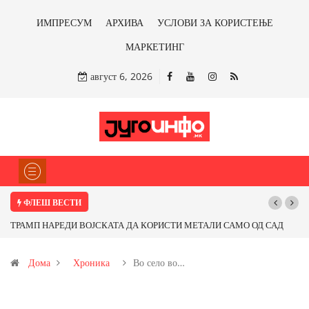
ИМПРЕСУМ
АРХИВА
УСЛОВИ ЗА КОРИСТЕЊЕ
МАРКЕТИНГ
август 6, 2026
ФЛЕШ ВЕСТИ
И МЕТАЛИ САМО ОД САД
Почнува реконструкцијата на улицата „5-ти Но
ме ли со бакарот од
Дома
Хроника
Во село во…