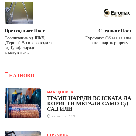
Претходниот Пост
Следниот Пост
Соопштение од ЈПКД
Еуромакс: Објава за влез
„Турија“-Василево:водата
на нов партнер преку…
од Турија заради
заматување…
НАЈНОВО
МАКЕДОНИЈА
ТРАМП НАРЕДИ ВОЈСКАТА ДА
КОРИСТИ МЕТАЛИ САМО ОД
САД ИЛИ
август 5, 2026
СТРУМИЦА