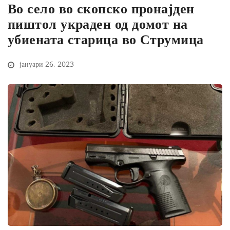
Во село во скопско пронајден
пиштол украден од домот на
убиената старица во Струмица
јануари 26, 2023