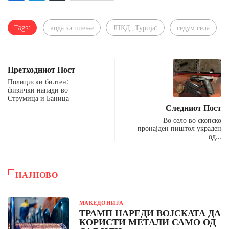
Tags:
вода за пиење
ЈПКД „Турија“
седум села
Претходниот Пост
Полициски билтен:
физички напади во
Струмица и Баница
Следниот Пост
Во село во скопско
пронајден пиштол украден
од…
НАЈНОВО
МАКЕДОНИЈА
ТРАМП НАРЕДИ ВОЈСКАТА ДА
КОРИСТИ МЕТАЛИ САМО ОД