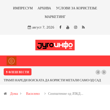
ИМПРЕСУМ
АРХИВА
УСЛОВИ ЗА КОРИСТЕЊЕ
МАРКЕТИНГ
август 7, 2026
ФЛЕШ ВЕСТИ
ТРАМП НАРЕДИ ВОЈСКАТА ДА КОРИСТИ МЕТАЛИ САМО ОД САД
ИЛИ ОД ПАРТНЕРСКИ ЗЕМЈИ Ќе профитираме ли со бакарот од
Дома
Василево
Соопштение од ЈПКД…
Иловица и со антимонот?