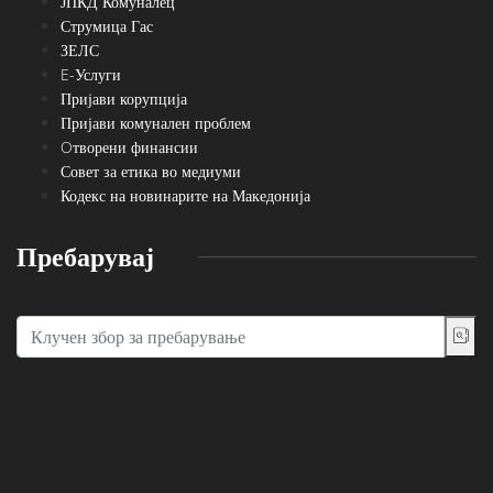
ЈПКД Комуналец
Струмица Гас
ЗЕЛС
E-Услуги
Пријави корупција
Пријави комунален проблем
Oтворени финансии
Совет за етика во медиуми
Кодекс на новинарите на Македонија
Пребарувај