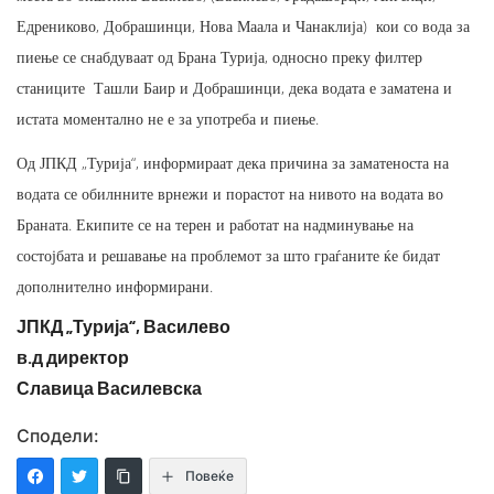
Едрениково, Добрашинци, Нова Маала и Чанаклија) кои со вода за
пиење се снабдуваат од Брана Турија, односно преку филтер
станиците Ташли Баир и Добрашинци, дека водата е заматена и
истата моментално не е за употреба и пиење.
Од ЈПКД „Турија“, информираат дека причина за заматеноста на
водата се обилнните врнежи и порастот на нивото на водата во
Браната. Екипите се на терен и работат на надминување на
состојбата и решавање на проблемот за што граѓаните ќе бидат
дополнително информирани.
ЈПКД „Турија“, Василево
в.д директор
Славица Василевска
Сподели:
Повеќе