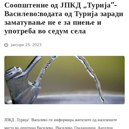
Соопштение од ЈПКД „Турија“-
Василево:водата од Турија заради
заматување не е за пиење и
употреба во седум села
јануари 25, 2023
ЈПКД „Турија“, Василево ги информира жителите од населените
места во општина Василево, (Василево, Градашорци, Ангелци,