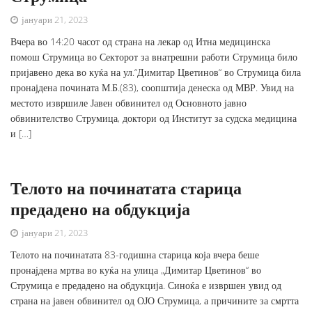
јануари 21, 2023
Вчера во 14:20 часот од страна на лекар од Итна медицинска
помош Струмица во Секторот за внатрешни работи Струмица било
пријавено дека во куќа на ул.“Димитар Цветинов“ во Струмица била
пронајдена почината М.Б.(83), соопштија денеска од МВР. Увид на
местото извршиле Јавен обвинител од Основното јавно
обвинителство Струмица, доктори од Институт за судска медицина
и […]
Телото на починатата старица
предадено на обдукција
јануари 21, 2023
Телото на починатата 83-годишна старица која вчера беше
пронајдена мртва во куќа на улица „Димитар Цветинов“ во
Струмица е предадено на обдукција. Синоќа е извршен увид од
страна на јавен обвинител од ОЈО Струмица, а причините за смртта