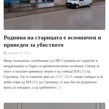
Роднина на старицата е осомничен и
приведен за убиството
јануари 24, 2023
Вчера полициски службеници од СВР Струмица во содејство и
координација со Оддел за криминалистичка полиција, Сектор за
општ и насилен криминал лишен е од слобода П.И.(25) од
Струмица. Тој се сомничи дека на 20.01.2023, откако побарал и не
добил пари од М.Б.(83) од Струмица, со која бил во роднинска
врска, ја нападнал, а од здобиените […]