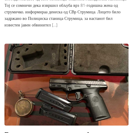
Тој се сомничи дека извршил обљуба врз 81-годишна жена од
струмичко, информираа денеска од СВр Струмица. Лицето било
задржано во Полициска станица Струмица, за настанот бил
известен јавен обвинител […]