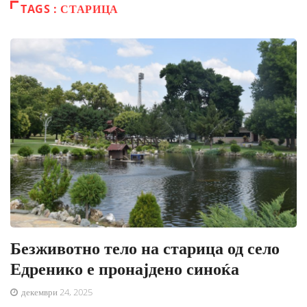
TAGS : СТАРИЦА
Безживотно тело на старица од село
Едренико е пронајдено синоќа
декември 24, 2025