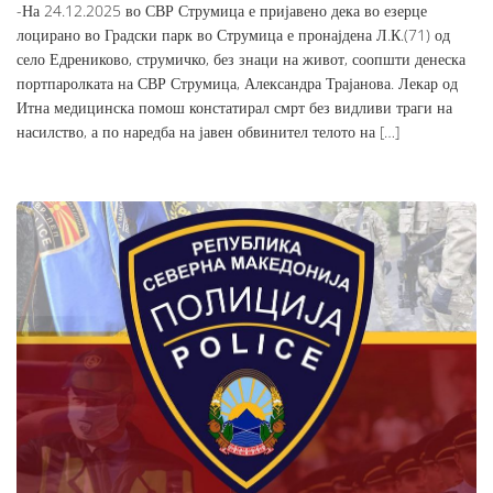
-На 24.12.2025 во СВР Струмица е пријавено дека во езерце
лоцирано во Градски парк во Струмица е пронајдена Л.К.(71) од
село Едрениково, струмичко, без знаци на живот, соопшти денеска
портпаролката на СВР Струмица, Александра Трајанова. Лекар од
Итна медицинска помош констатирал смрт без видливи траги на
насилство, а по наредба на јавен обвинител телото на […]