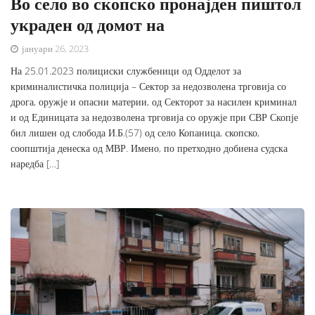
Во село во скопско пронајден пиштол
украден од домот на
јануари 26, 2023
На 25.01.2023 полициски службеници од Одделот за
криминалистичка полиција – Сектор за недозволена трговија со
дрога, оружје и опасни материи, од Секторот за насилен криминал
и од Единицата за недозволена трговија со оружје при СВР Скопје
бил лишен од слобода И.Б.(57) од село Копаница, скопско,
соопштија денеска од МВР. Имено, по претходно добиена судска
наредба […]