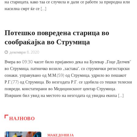
на старицата, како таа се случила и дали се работи за природна или
насилна смрт ќе се […]
Потешко повредена старица во
сообраќајка во Струмица
декември 8, 2020
Вчера во 09:30 часот било пријавено дека на Булевар „Гоце Делчев“
во Струмица, патничко возило „застава“, со струмички регистарски
ознаки, управувано од М.М.(59) од Струмица, удрило во пешакот
Р.Г.(77) од Струмица. Во незгодата Р.Г. се здобила со тешки телесни
повреди, констатирани во Медицинскиот центар Струмица.
Извршен бил увид на местото на незгодата од увидна екипа […]
НАЈНОВО
МАКЕДОНИЈА