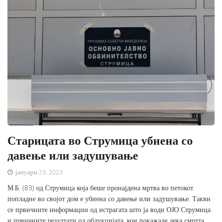
Старицата во Струмица убиена со
давење или задушување
јануари 23, 2023
М.Б. (83) од Струмица која беше пронајдена мртва во петокот
попладне во својот дом е убиена со давење или задушување. Такви
се првичните информации од истрагата што ја води ОЈО Струмица
и првичните резултати од обдукцијата, кои покажале дека смртта