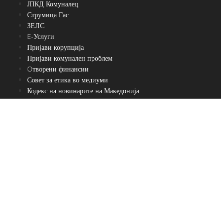
ЈПКД Комуналец
Струмица Гас
ЗЕЛС
E-Услуги
Пријави корупција
Пријави комунален проблем
Oтворени финансии
Совет за етика во медиуми
Кодекс на новинарите на Македонија
Пребарувај