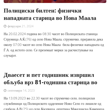
Полициски билтен: физички
нападната старица во Нова Маала
февруари 21, 2024
На 20.02.2024 година во 08:30 часот во Полициската станица
Струмица А.Ќ.(76) од село Нова Маала, струмичко, пријавила дека
околу 07:00 часот во село Нова Маала била физички нападната од
Ѓ.А. од истото село. Се преземаат мерки за расчистување на
случајот.
Дваесет и пет годишник извршил
обљуба врз 81-годишна старица во
септември 14, 2023
На 13.09.2023 во 22.30 часот во струмичко село, полициски
службеници од Полициското одделение Ново Село го лишиле од
слобода А.В.(25) од село Косевица, општина Македонска Каменица.