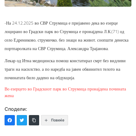
-На 24.12.2025 во СВР Струмица е пријавено дека во езерце
лоцирано во Градски парк во Струмица е пронајдена Л.К.(71) од
село Едрениково, струмичко, без знаци на живот, соопшти денеска
портпаролката на СВР Струмица, Александра Трајанова.
Лекар од Итна медицинска помош констатирал смрт без видливи
траги на насилство, а по наредба на јавен обвинител телото на
починатата било дадено на обдукција.
Во езерцето во Градскиот парк во Струмица пронајдена почината
жена
Сподели:
Повеќе