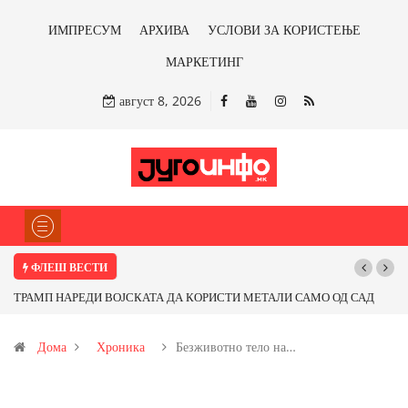
ИМПРЕСУМ
АРХИВА
УСЛОВИ ЗА КОРИСТЕЊЕ
МАРКЕТИНГ
август 8, 2026
ФЛЕШ ВЕСТИ
П НАРЕДИ ВОЈСКАТА ДА КОРИСТИ МЕТАЛИ САМО ОД САД
Почнува ре
ОД ПАРТНЕРСКИ ЗЕМЈИ Ќе профитираме ли со бакарот од
Дома
Хроника
Безживотно тело на…
ца и со антимонот?