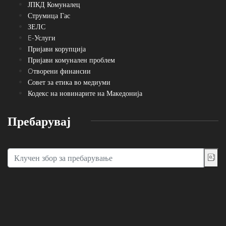
ЈПКД Комуналец
Струмица Гас
ЗЕЛС
E-Услуги
Пријави корупција
Пријави комунален проблем
Oтворени финансии
Совет за етика во медиуми
Кодекс на новинарите на Македонија
Пребарувај