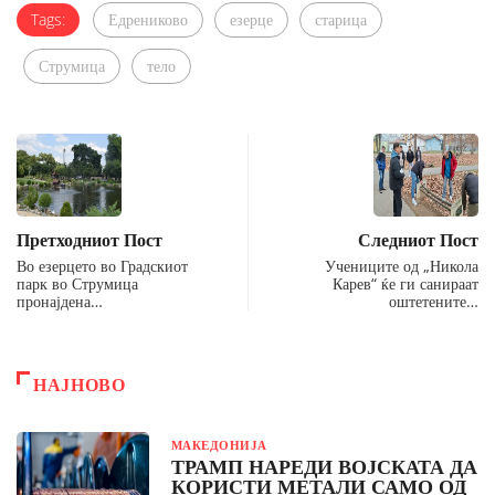
Tags:
Едрениково
езерце
старица
Струмица
тело
Претходниот Пост
Следниот Пост
Во езерцето во Градскиот
Учениците од „Никола
парк во Струмица
Карев“ ќе ги санираат
пронајдена…
оштетените…
НАЈНОВО
МАКЕДОНИЈА
ТРАМП НАРЕДИ ВОЈСКАТА ДА
КОРИСТИ МЕТАЛИ САМО ОД