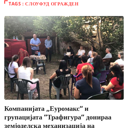
TAGS : СЛОУФУД ОГРАЖДЕН
Компанијата „Еуромакс“ и
групацијата “Трафигура“ донираа
земјоделска механизација на