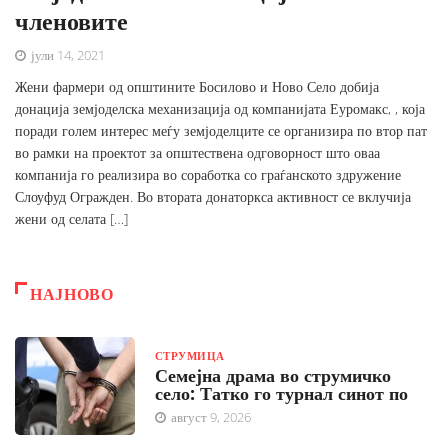
членовите
јули 14, 2021
Жени фармери од општините Босилово и Ново Село добија
донација земјоделска механизација од компанијата Еуромакс, , која
поради голем интерес меѓу земјоделците се организира по втор пат
во рамки на проектот за општествена одговорност што оваа
компанија го реализира во соработка со граѓанското здружение
Слоуфуд Огражден. Во втората донаторкса активност се вклучија
жени од селата […]
НАЈНОВО
СТРУМИЦА
Семејна драма во струмичко
село: Татко го турнал синот по
август 9, 2026