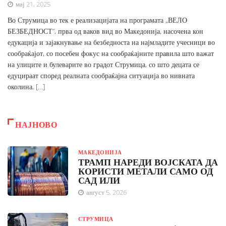
мај 21, 2025
Во Струмица во тек е реализацијата на програмата „ВЕЛО
БЕЗБЕДНОСТ“, прва од ваков вид во Македонија, насочена кон
едукација и зајакнување на безбедноста на најмладите учесници во
сообраќајот, со посебен фокус на сообраќајните правила што важат
на улиците и булеварите во градот Струмица, со што децата се
едуцираат според реалната сообраќајна ситуација во нивната
околина, […]
НАЈНОВО
МАКЕДОНИЈА
ТРАМП НАРЕДИ ВОЈСКАТА ДА
КОРИСТИ МЕТАЛИ САМО ОД
САД ИЛИ
август 5, 2026
СТРУМИЦА