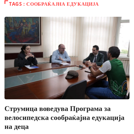
TAGS : СООБРАЌАЈНА ЕДУКАЦИЈА
Струмица воведува Програма за
велосипедска сообраќајна едукација
на деца