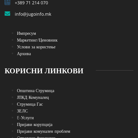
+389 71 214 070
info@jugoinfo.mk
Импресум
Маркетинг/Ценовник
Услови за користење
Архива
КОРИСНИ ЛИНКОВИ
Општина Струмица
ЈПКД Комуналец
Струмица Гас
ЗЕЛС
E-Услуги
Пријави корупција
Пријави комунален проблем
Oтворени финансии