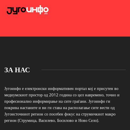
ЗА НАС
Југоинфо е електронски информативен портал кој е присутен во
медиумскиот простор од 2012 година со цел навремено, точно и
професионално информирање на сите граѓани. Југоинфо ги
покрива настаните и ви ги става на располагање сите вести од
Југоисточниот регион со посебен фокус на струмичкиот макро
регион (Струмица, Василево, Босилово и Ново Село).