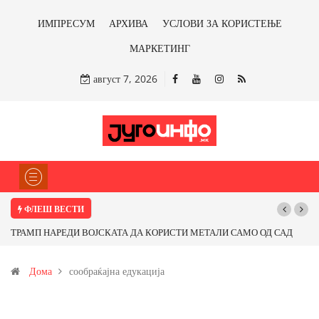
ИМПРЕСУМ
АРХИВА
УСЛОВИ ЗА КОРИСТЕЊЕ
МАРКЕТИНГ
август 7, 2026
ФЛЕШ ВЕСТИ
ТРАМП НАРЕДИ ВОЈСКАТА ДА КОРИСТИ МЕТАЛИ САМО ОД САД
ИЛИ ОД ПАРТНЕРСКИ ЗЕМЈИ Ќе профитираме ли со бакарот од
Дома
сообраќајна едукација
Иловица и со антимонот?