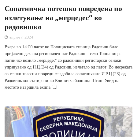
Сопатничка потешко повредена по
излетување на „мерцедес“ во
радовишко
април 7, 2024
Вчера во 14:00 часот во Полициската станица Радовиш било
пријавено дека на регионален пат Радовиш – село Тополница,
патничко возило „мерцедес“ со радовишки регистарски ознаки,
управувано од Н.Ц.(24) од Радовиш, излетало од патот. Во несреќата
со тешки телесни повреди се здобила сопатничката И.Р.Ц.(23) од
Радовиш, констатирани во Клиничка болница Штип. Увид на
местото извршила екипа […]