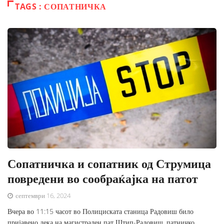
TAGS : СОПАТНИЧКА
Сопатничка и сопатник од Струмица
повредени во сообраќајка на патот
септември 16, 2024
Вчера во 11:15 часот во Полициската станица Радовиш било
пријавено дека на магистрален пат Штип-Радовиш, патничко