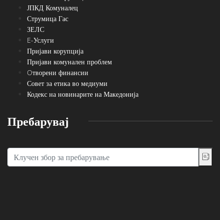
ЈПКД Комуналец
Струмица Гас
ЗЕЛС
E-Услуги
Пријави корупција
Пријави комунален проблем
Oтворени финансии
Совет за етика во медиуми
Кодекс на новинарите на Македонија
Пребарувај