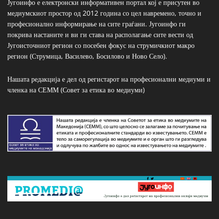
Југоинфо е електронски информативен портал кој е присутен во
медиумскиот простор од 2012 година со цел навремено, точно и
професионално информирање на сите граѓани. Југоинфо ги
покрива настаните и ви ги става на располагање сите вести од
Југоисточниот регион со посебен фокус на струмичкиот макро
регион (Струмица, Василево, Босилово и Ново Село).
Нашата редакција е дел од регистарот на професионални медиуми и
членка на СЕММ (Совет за етика во медиуми)