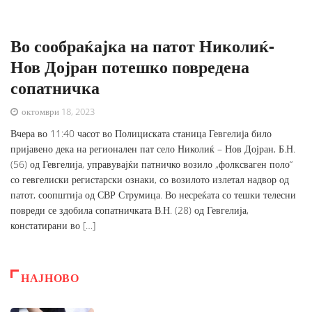
Во сообраќајка на патот Николиќ-
Нов Дојран потешко повредена
сопатничка
октомври 18, 2023
Вчера во 11:40 часот во Полициската станица Гевгелија било
пријавено дека на регионален пат село Николиќ – Нов Дојран, Б.Н.
(56) од Гевгелија, управувајќи патничко возило „фолксваген поло“
со гевгелиски регистарски ознаки, со возилото излетал надвор од
патот, соопштија од СВР Струмица. Во несреќата со тешки телесни
повреди се здобила сопатничката В.Н. (28) од Гевгелија,
констатирани во […]
НАЈНОВО