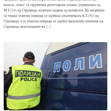
возило „пежо“ со струмички регистарски ознаки, управувано од
М.Т.(54) од Струмица, излетало надвор од коловозот. Во несреќата
со тешки телесни повреди се здобила сопатничката К.Т.(40) од
Струмица, а со телесни повреди се здобил малолетен сопатник од
Струмица, констатирани во […]