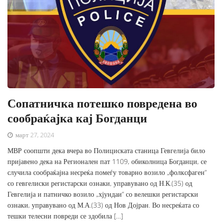
Сопатничка потешко повредена во
сообраќајка кај Богданци
март 27, 2024
МВР соопшти дека вчера во Полициската станица Гевгелија било
пријавено дека на Регионален пат 1109, обиколница Богданци, се
случила сообраќајна несреќа помеѓу товарно возило „фолксфаген“
со гевгелиски регистарски ознаки, управувано од Н.К.(35) од
Гевгелија и патничко возило „хјундаи“ со велешки регистарски
ознаки, управувано од М.А.(33) од Нов Дојран. Во несреќата со
тешки телесни повреди се здобила […]