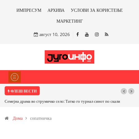
ИМПРЕСУМ
АРХИВА
УСЛОВИ ЗА КОРИСТЕЊЕ
МАРКЕТИНГ
август 10, 2026
ФЛЕШ ВЕСТИ
по скали
ТРАМП НАРЕДИ ВОЈСКАТА ДА КОРИСТИ МЕТАЛИ САМО ОД
САД ИЛИ ОД ПАРТНЕРСКИ ЗЕМЈИ Ќе профитираме ли со
Дома
сопатничка
бакарот од Иловица и со антимонот?