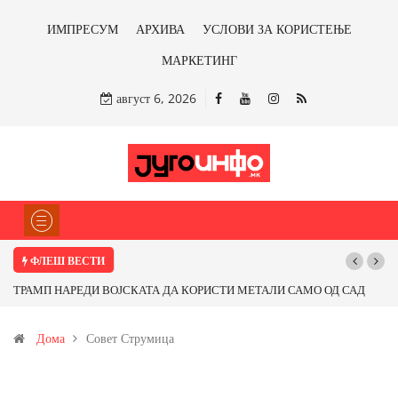
ИМПРЕСУМ
АРХИВА
УСЛОВИ ЗА КОРИСТЕЊЕ
МАРКЕТИНГ
август 6, 2026
ФЛЕШ ВЕСТИ
П НАРЕДИ ВОЈСКАТА ДА КОРИСТИ МЕТАЛИ САМО ОД САД
Почнува ре
ОД ПАРТНЕРСКИ ЗЕМЈИ Ќе профитираме ли со бакарот од
Дома
Совет Струмица
ца и со антимонот?