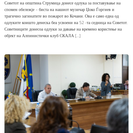
Советот на општина Струмица донесе одлука за поставување на
спомен обележје – биста на нашиот музичар Џоко Ѓоргиев и
трагично загинатите во пожарот во Кочани. Ова е само една од
одлуките коишто денеска беа усвоени на 52 -та седница на Советот.
Советниците донесоа одлуки за давање на времено користење на
објект на Алпинистички клуб СКАЛА […]