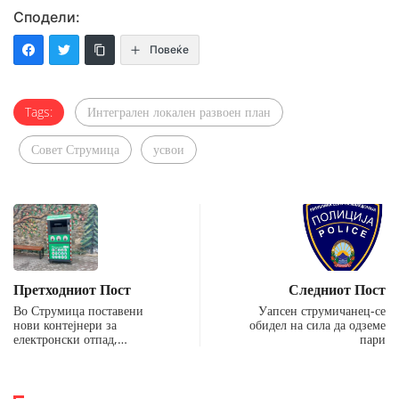
Сподели:
Повеќе
Tags:
Интегрален локален развоен план
Совет Струмица
усвои
Претходниот Пост
Следниот Пост
Во Струмица поставени
Уапсен струмичанец-се
нови контејнери за
обидел на сила да одземе
електронски отпад,…
пари