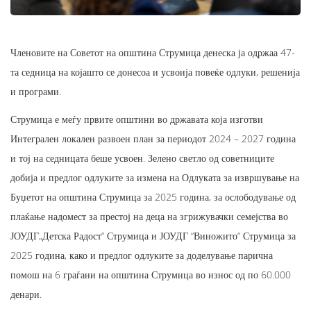
Членовите на Советот на општина Струмица денеска ја одржаа 47-
та седница на којашто се донесоа и усвоија повеќе одлуки, решенија
и програми.
Струмица е меѓу првите општини во државата која изготви
Интегрален локален развоен план за периодот 2024 – 2027 година
и тој на седницата беше усвоен. Зелено светло од советниците
добија и предлог одлуките за измена на Одлуката за извршување на
Буџетот на општина Струмица за 2025 година, за ослободување од
плаќање надомест за престој на деца на згрижувачки семејства во
ЈОУДГ„Детска Радост“ Струмица и ЈОУДГ “Виножито“ Струмица за
2025 година, како и предлог одлуките за доделување парична
помош на 6 граѓани на општина Струмица во износ од по 60.000
денари.