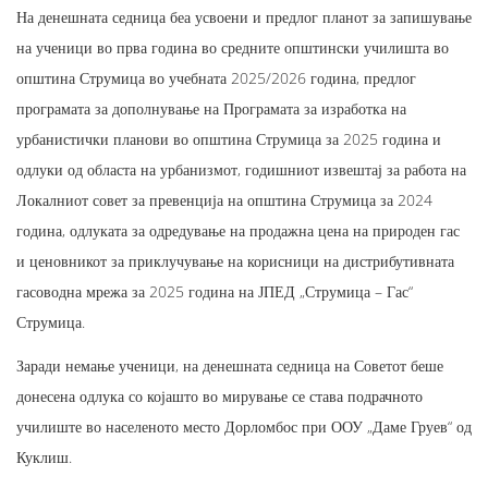
На денешната седница беа усвоени и предлог планот за запишување
на ученици во прва година во средните општински училишта во
општина Струмица во учебната 2025/2026 година, предлог
програмата за дополнување на Програмата за изработка на
урбанистички планови во општина Струмица за 2025 година и
одлуки од областа на урбанизмот, годишниот извештај за работа на
Локалниот совет за превенција на општина Струмица за 2024
година, одлуката за одредување на продажна цена на природен гас
и ценовникот за приклучување на корисници на дистрибутивната
гасоводна мрежа за 2025 година на ЈПЕД „Струмица – Гас“
Струмица.
Заради немање ученици, на денешната седница на Советот беше
донесена одлука со којашто во мирување се става подрачното
училиште во населеното место Дорломбос при ООУ „Даме Груев“ од
Куклиш.