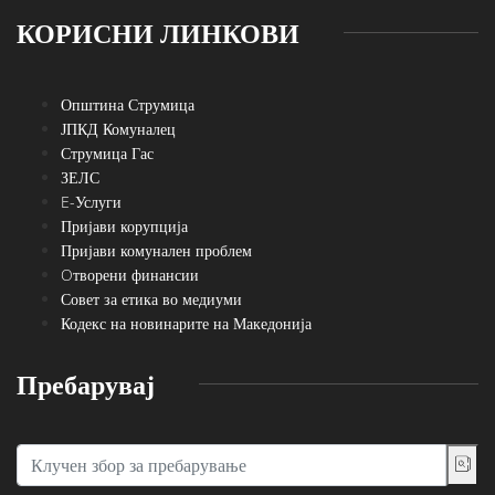
КОРИСНИ ЛИНКОВИ
Општина Струмица
ЈПКД Комуналец
Струмица Гас
ЗЕЛС
E-Услуги
Пријави корупција
Пријави комунален проблем
Oтворени финансии
Совет за етика во медиуми
Кодекс на новинарите на Македонија
Пребарувај