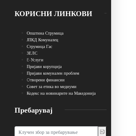
КОРИСНИ ЛИНКОВИ
Општина Струмица
ЈПКД Комуналец
Струмица Гас
ЗЕЛС
E-Услуги
Пријави корупција
Пријави комунален проблем
Oтворени финансии
Совет за етика во медиуми
Кодекс на новинарите на Македонија
Пребарувај