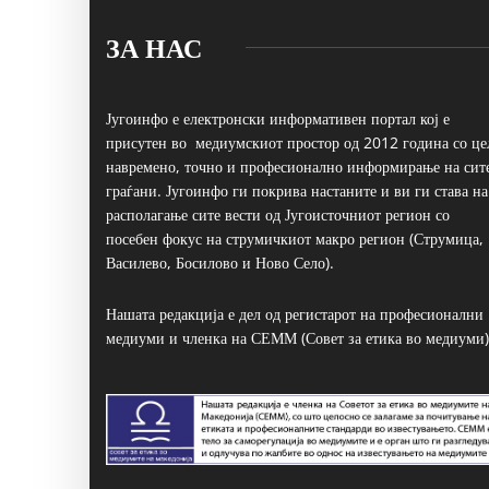
ЗА НАС
Југоинфо е електронски информативен портал кој е
присутен во медиумскиот простор од 2012 година со це
навремено, точно и професионално информирање на сит
граѓани. Југоинфо ги покрива настаните и ви ги става на
располагање сите вести од Југоисточниот регион со
посебен фокус на струмичкиот макро регион (Струмица,
Василево, Босилово и Ново Село).
Нашата редакција е дел од регистарот на професионални
медиуми и членка на СЕММ (Совет за етика во медиуми)