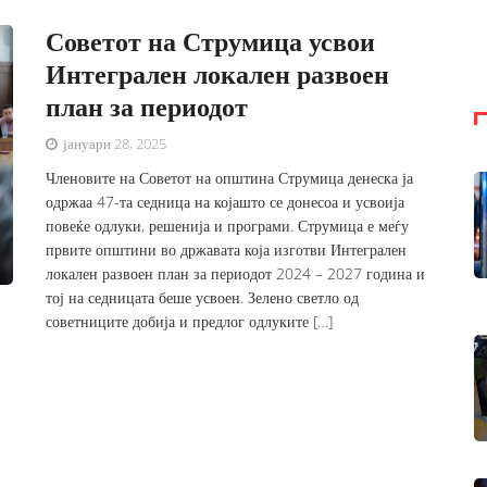
Советот на Струмица усвои
Интегрален локален развоен
план за периодот
јануари 28, 2025
Членовите на Советот на општина Струмица денеска ја
одржаа 47-та седница на којашто се донесоа и усвоија
повеќе одлуки, решенија и програми. Струмица е меѓу
првите општини во државата која изготви Интегрален
локален развоен план за периодот 2024 – 2027 година и
тој на седницата беше усвоен. Зелено светло од
советниците добија и предлог одлуките […]