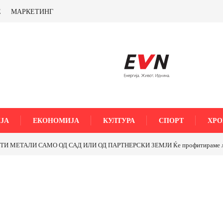
Е
МАРКЕТИНГ
ЈА
ЕКОНОМИЈА
КУЛТУРА
СПОРТ
ХРО
МЕТАЛИ САМО ОД САД ИЛИ ОД ПАРТНЕРСКИ ЗЕМЈИ Ќе профитираме ли со 