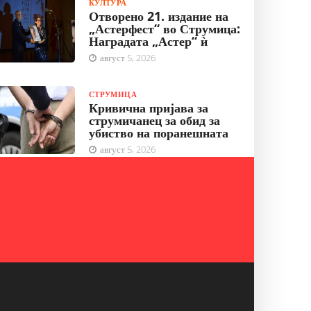
КУЛТУРА
Отворено 21. издание на
„Астерфест“ во Струмица:
Наградата „Астер“ ѝ
август 5, 2026
СТРУМИЦА
Кривична пријава за
струмичанец за обид за
убиство на поранешната
август 5, 2026