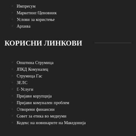
Импресум
Маркетинг/Ценовник
Услови за користење
Архива
КОРИСНИ ЛИНКОВИ
Општина Струмица
ЈПКД Комуналец
Струмица Гас
ЗЕЛС
E-Услуги
Пријави корупција
Пријави комунален проблем
Oтворени финансии
Совет за етика во медиуми
Кодекс на новинарите на Македонија