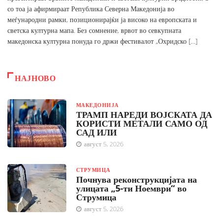
со тоа ја афирмираат Република Северна Македонија во
меѓународни рамки, позиционирајќи ја високо на европската и
светска културна мапа. Без сомнение, врвот во севкупната
македонска културна понуда го држи фестивалот „Охридско […]
НАЈНОВО
МАКЕДОНИЈА
ТРАМП НАРЕДИ ВОЈСКАТА ДА
КОРИСТИ МЕТАЛИ САМО ОД
САД ИЛИ
август 5, 2026
СТРУМИЦА
Почнува реконструкцијата на
улицата „5-ти Ноември“ во
Струмица
август 5, 2026