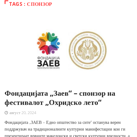
TAGS : СПОНЗОР
Фондацијата „Заев“ – спонзор на
фестивалот „Охридско лето“
август 20, 2024
Фондацијата „ЗАЕВ – Едно општество за сите“ останува верен
поддржувач на традиционалните културни манифестации кои ги
презентираат врвните македонски и светски културни вредности, а