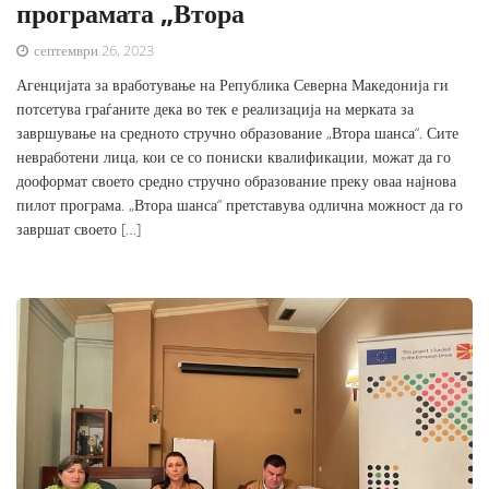
програмата „Втора
септември 26, 2023
Агенцијата за вработување на Република Северна Македонија ги
потсетува граѓаните дека во тек е реализација на мерката за
завршување на средното стручно образование „Втора шанса“. Сите
невработени лица, кои се со пониски квалификации, можат да го
дооформат своето средно стручно образование преку оваа најнова
пилот програма. „Втора шанса“ претставува одлична можност да го
завршат своето […]