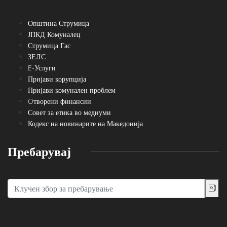
Општина Струмица
ЈПКД Комуналец
Струмица Гас
ЗЕЛС
E-Услуги
Пријави корупција
Пријави комунален проблем
Oтворени финансии
Совет за етика во медиуми
Кодекс на новинарите на Македонија
Пребарувај