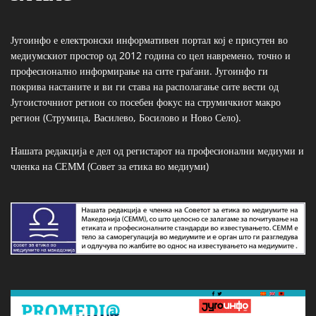
Југоинфо е електронски информативен портал кој е присутен во
медиумскиот простор од 2012 година со цел навремено, точно и
професионално информирање на сите граѓани. Југоинфо ги
покрива настаните и ви ги става на располагање сите вести од
Југоисточниот регион со посебен фокус на струмичкиот макро
регион (Струмица, Василево, Босилово и Ново Село).
Нашата редакција е дел од регистарот на професионални медиуми и
членка на СЕММ (Совет за етика во медиуми)