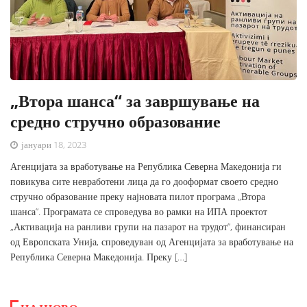
„Втора шанса“ за завршување на
средно стручно образование
јануари 18, 2023
Агенцијата за вработување на Република Северна Македонија ги
повикува сите невработени лица да го дооформат своето средно
стручно образование преку најновата пилот програма „Втора
шанса“. Програмата се спроведува во рамки на ИПА проектот
„Активација на ранливи групи на пазарот на трудот“, финансиран
од Европската Унија, спроведуван од Агенцијата за вработување на
Република Северна Македонија. Преку […]