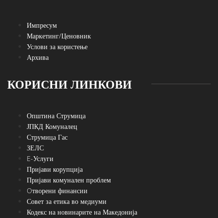
Импресум
Маркетинг/Ценовник
Услови за користење
Архива
КОРИСНИ ЛИНКОВИ
Општина Струмица
ЈПКД Комуналец
Струмица Гас
ЗЕЛС
E-Услуги
Пријави корупција
Пријави комунален проблем
Oтворени финансии
Совет за етика во медиуми
Кодекс на новинарите на Македонија