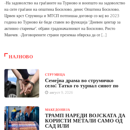
-На задоволство на граѓаните на Турново и воопшто на задоволство
на сите граѓани на општина Босилово, денес Општина Босилово,
Црвен крст Струмица и МТСП потпишаа договор со кој во 2023
година во Турново ќе биде ставен во функција “Дневен центар за
активно стареење”, објави градоначалникот на Босилово, Ристо
Манчев. -Договорените страни преземаа обврска да се […]
НАЈНОВО
СТРУМИЦА
Семејна драма во струмичко
село: Татко го турнал синот по
август 9, 2026
МАКЕДОНИЈА
ТРАМП НАРЕДИ ВОЈСКАТА ДА
КОРИСТИ МЕТАЛИ САМО ОД
САД ИЛИ