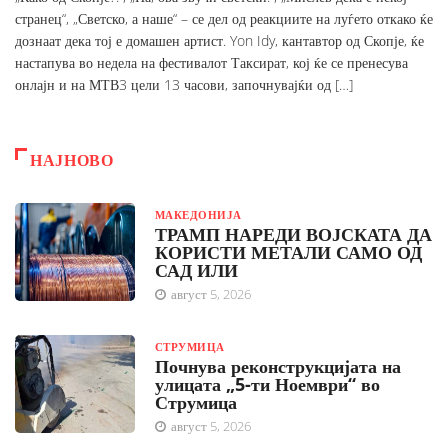
странец“, „Светско, а наше“ – се дел од реакциите на луѓето откако ќе
дознаат дека тој е домашен артист. Yon Idy, кантавтор од Скопје, ќе
настапува во недела на фестивалот Таксират, кој ќе се пренесува
онлајн и на МТВ3 цели 13 часови, започнувајќи од […]
НАЈНОВО
МАКЕДОНИЈА
ТРАМП НАРЕДИ ВОЈСКАТА ДА
КОРИСТИ МЕТАЛИ САМО ОД
САД ИЛИ
август 5, 2026
СТРУМИЦА
Почнува реконструкцијата на
улицата „5-ти Ноември“ во
Струмица
август 5, 2026