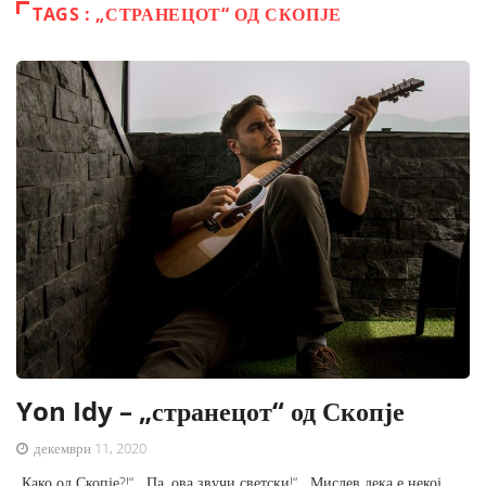
TAGS : „СТРАНЕЦОТ“ ОД СКОПЈЕ
Yon Idy – „странецот“ од Скопје
декември 11, 2020
„Како од Скопје?!“, „Па, ова звучи светски!“, „Мислев дека е некој