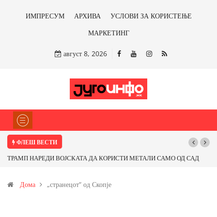
ИМПРЕСУМ
АРХИВА
УСЛОВИ ЗА КОРИСТЕЊЕ
МАРКЕТИНГ
август 8, 2026
ФЛЕШ ВЕСТИ
ТРАМП НАРЕДИ ВОЈСКАТА ДА КОРИСТИ МЕТАЛИ САМО ОД САД
ИЛИ ОД ПАРТНЕРСКИ ЗЕМЈИ Ќе профитираме ли со бакарот од
Дома
„странецот“ од Скопје
Иловица и со антимонот?