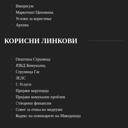
Импресум
Маркетинг/Ценовник
Услови за користење
Архива
КОРИСНИ ЛИНКОВИ
Општина Струмица
ЈПКД Комуналец
Струмица Гас
ЗЕЛС
E-Услуги
Пријави корупција
Пријави комунален проблем
Oтворени финансии
Совет за етика во медиуми
Кодекс на новинарите на Македонија