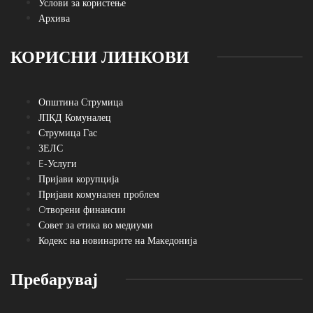
Услови за користење
Архива
КОРИСНИ ЛИНКОВИ
Општина Струмица
ЈПКД Комуналец
Струмица Гас
ЗЕЛС
E-Услуги
Пријави корупција
Пријави комунален проблем
Oтворени финансии
Совет за етика во медиуми
Кодекс на новинарите на Македонија
Пребарувај