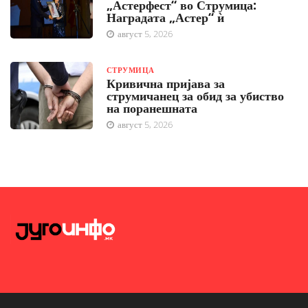
„Астерфест“ во Струмица:
Наградата „Астер“ ѝ
август 5, 2026
СТРУМИЦА
Кривична пријава за
струмичанец за обид за убиство
на поранешната
август 5, 2026