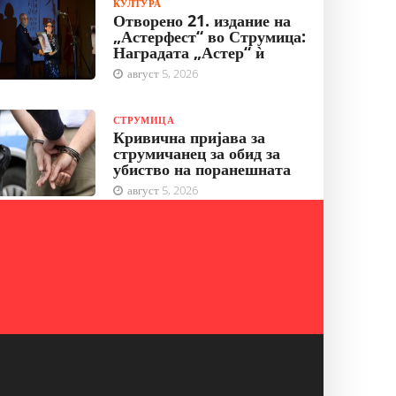
КУЛТУРА
Отворено 21. издание на
„Астерфест“ во Струмица:
Наградата „Астер“ ѝ
август 5, 2026
СТРУМИЦА
Кривична пријава за
струмичанец за обид за
убиство на поранешната
август 5, 2026