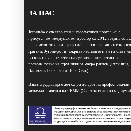
ЗА НАС
Југоинфо е електронски информативен портал кој е
присутен во медиумскиот простор од 2012 година со це
навремено, точно и професионално информирање на сит
граѓани. Југоинфо ги покрива настаните и ви ги става на
располагање сите вести од Југоисточниот регион со
посебен фокус на струмичкиот макро регион (Струмица,
Василево, Босилово и Ново Село).
Нашата редакција е дел од регистарот на професионални
медиуми и членка на СЕММ (Совет за етика во медиуми)