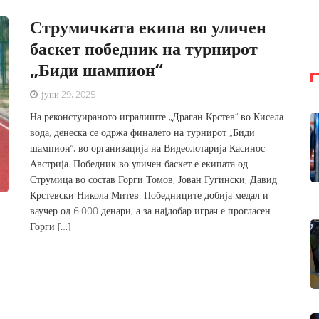
Струмичката екипа во уличен
баскет победник на турнирот
„Биди шампион“
јуни 29, 2025
На реконстуираното игралиште „Драган Крстев“ во Кисела
вода, денеска се одржа финалето на турнирот „Биди
шампион“, во организација на Видеолотарија Касинос
Австрија. Победник во уличен баскет е екипата од
Струмица во состав Горги Томов, Јован Гугински, Давид
Крстевски Никола Митев. Победниците добија медал и
ваучер од 6.000 денари, а за најдобар играч е прогласен
Горги […]