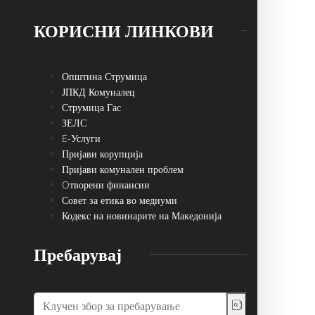
КОРИСНИ ЛИНКОВИ
Општина Струмица
ЈПКД Комуналец
Струмица Гас
ЗЕЛС
E-Услуги
Пријави корупција
Пријави комунален проблем
Oтворени финансии
Совет за етика во медиуми
Кодекс на новинарите на Македонија
Пребарувај