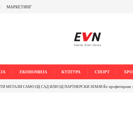
Е
МАРКЕТИНГ
ЈА
ЕКОНОМИЈА
КУЛТУРА
СПОРТ
ХРО
МЕТАЛИ САМО ОД САД ИЛИ ОД ПАРТНЕРСКИ ЗЕМЈИ Ќе профитираме ли со 