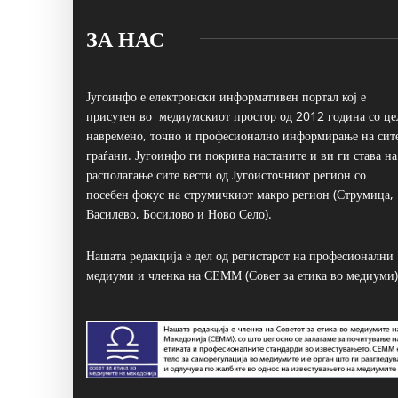
ЗА НАС
Југоинфо е електронски информативен портал кој е
присутен во медиумскиот простор од 2012 година со це
навремено, точно и професионално информирање на сит
граѓани. Југоинфо ги покрива настаните и ви ги става на
располагање сите вести од Југоисточниот регион со
посебен фокус на струмичкиот макро регион (Струмица,
Василево, Босилово и Ново Село).
Нашата редакција е дел од регистарот на професионални
медиуми и членка на СЕММ (Совет за етика во медиуми)