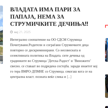
ВЛАДАТА ИМА ПАРИ ЗА
ПАПАЈА, НЕМА ЗА
СТРУМИЧКИТЕ ДЕЧИЊА!!
мај 21, 2025
Интегрално соопштение на ОО СДСМ Струмица
Почитувани,Родители и сограѓани Струмичките деца
повторно се дискриминирани. Со несовесната и
селективната политика на Владата, сите дечиња од
градинките во Струмица “Детска Радост“ и “Виножито“
свесно, се ставаат во подредена состојба, заради инаетот кој
го тера ВМРО-ДПМНЕ со Струмица, секогаш кога се на
централна власт, позната веќе слика и […]