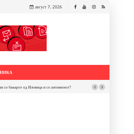
август 7, 2026
НИКА
бакарот од Иловица и со антимонот?