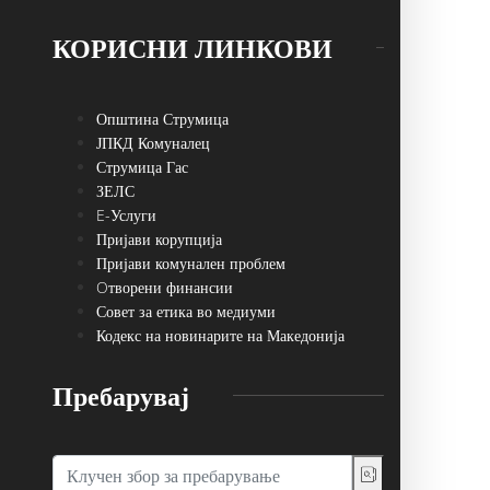
КОРИСНИ ЛИНКОВИ
Општина Струмица
ЈПКД Комуналец
Струмица Гас
ЗЕЛС
E-Услуги
Пријави корупција
Пријави комунален проблем
Oтворени финансии
Совет за етика во медиуми
Кодекс на новинарите на Македонија
Пребарувај