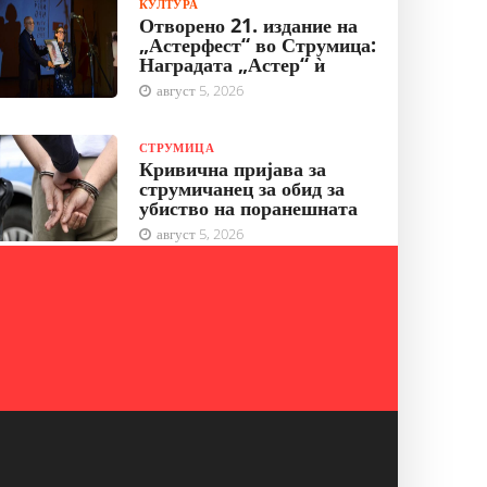
КУЛТУРА
Отворено 21. издание на
„Астерфест“ во Струмица:
Наградата „Астер“ ѝ
август 5, 2026
СТРУМИЦА
Кривична пријава за
струмичанец за обид за
убиство на поранешната
август 5, 2026