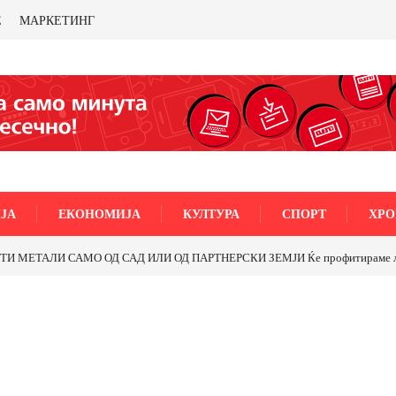
Е
МАРКЕТИНГ
ЈА
ЕКОНОМИЈА
КУЛТУРА
СПОРТ
ХРО
МЕТАЛИ САМО ОД САД ИЛИ ОД ПАРТНЕРСКИ ЗЕМЈИ Ќе профитираме ли со 