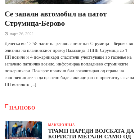
Се запали автомобил на патот
Струмица-Берово
март 26, 2021
Денеска во 12:58 часот на регионалниот пат Струмица – Берово, во
близина на планинскиот превој Палазлија, ТППЕ Струмица со 1
ПП возило и 4 пожарникари спасители учествуваше во гаснење на
запалено патничко возило, информираа попладнево струмичките
пожарникари. Пожарот првично бил локализиран од страна на
сопствениците за да целосно биде ликвидиран со пристигнување на
ПП возилото […]
НАЈНОВО
МАКЕДОНИЈА
ТРАМП НАРЕДИ ВОЈСКАТА ДА
КОРИСТИ МЕТАЛИ САМО ОД