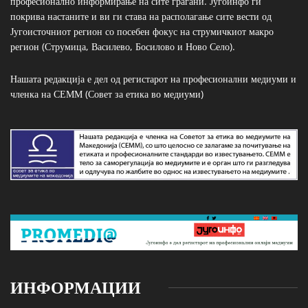
професионално информирање на сите граѓани. Југоинфо ги
покрива настаните и ви ги става на располагање сите вести од
Југоисточниот регион со посебен фокус на струмичкиот макро
регион (Струмица, Василево, Босилово и Ново Село).
Нашата редакција е дел од регистарот на професионални медиуми и
членка на СЕММ (Совет за етика во медиуми)
ИНФОРМАЦИИ