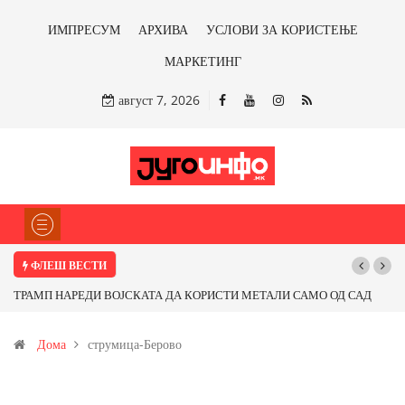
ИМПРЕСУМ
АРХИВА
УСЛОВИ ЗА КОРИСТЕЊЕ
МАРКЕТИНГ
август 7, 2026
ФЛЕШ ВЕСТИ
П НАРЕДИ ВОЈСКАТА ДА КОРИСТИ МЕТАЛИ САМО ОД САД
Почнува ре
ОД ПАРТНЕРСКИ ЗЕМЈИ Ќе профитираме ли со бакарот од
Дома
струмица-Берово
ца и со антимонот?