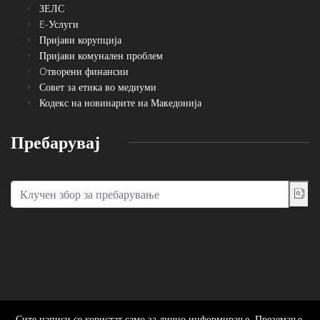
ЗЕЛС
E-Услуги
Пријави корупција
Пријави комунален проблем
Oтворени финансии
Совет за етика во медиуми
Кодекс на новинарите на Македонија
Пребарувај
Сите написи се користат само за лично информирање. Преземање,