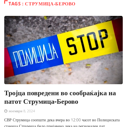
TAGS : СТРУМИЦА-БЕРОВО
Тројца повредени во сообраќајка на
патот Струмица-Берово
ноември 8, 2024
СВР Струмица соопшти дека вчера во 12:00 часот во Полициската
станица Струмица било пријавено дека на регионален пат