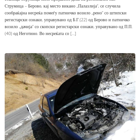
Струмица – Берово, кај место викано „Палазлија“, се случила
сообраќајна несреќа помеѓу патничко возило „рено“ со штипски
регистарски ознаки, управувано од Б.Г.(22) од Берово и патничко
возило „дачија“ со скопски регистарски ознаки, управувано од П.П.
(40) од Неготино. Во несреќата со […]