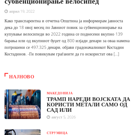
субвенционирање велосипед
април 19, 2022
Како транспарентна и отчетна Општина ја информирам јавноста
дека до 18 овој месец по Јавниот повик за субвенционирање на
купување велосипеди во 2022 година се поднесени вкупно 139
барања или од вкупниот буџет од 800 илјади денари за оваа намена
потрошени се 497.325 денари, објави градоначалникот Костадин
Костадинов. -Ги повикувам граѓаните да го искористат ова […]
НАЈНОВО
МАКЕДОНИЈА
ТРАМП НАРЕДИ ВОЈСКАТА ДА
КОРИСТИ МЕТАЛИ САМО ОД
САД ИЛИ
август 5, 2026
СТРУМИЦА