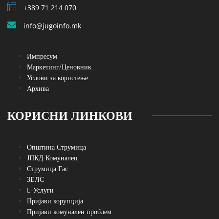
+389 71 214 070
info@jugoinfo.mk
Импресум
Маркетинг/Ценовник
Услови за користење
Архива
КОРИСНИ ЛИНКОВИ
Општина Струмица
ЈПКД Комуналец
Струмица Гас
ЗЕЛС
E-Услуги
Пријави корупција
Пријави комунален проблем