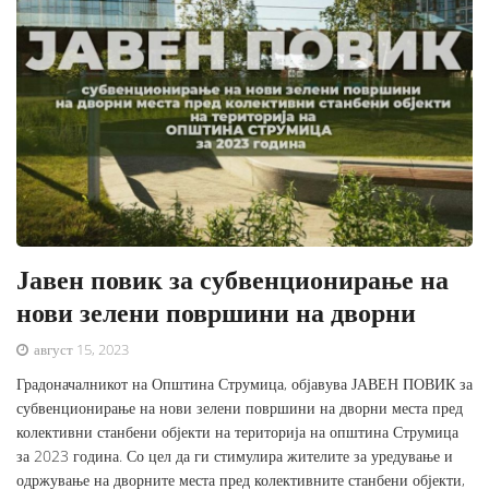
Јавен повик за субвенционирање на
нови зелени површини на дворни
август 15, 2023
Градоначалникот на Општина Струмица, објавува ЈАВЕН ПОВИК за
субвенционирање на нови зелени површини на дворни места пред
колективни станбени објекти на територија на општина Струмица
за 2023 година. Со цел да ги стимулира жителите за уредување и
одржување на дворните места пред колективните станбени објекти,