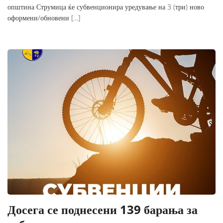
општина Струмица ќе субвенционира уредување на 3 (три) ново
оформени/обновени […]
Досега се поднесени 139 барања за