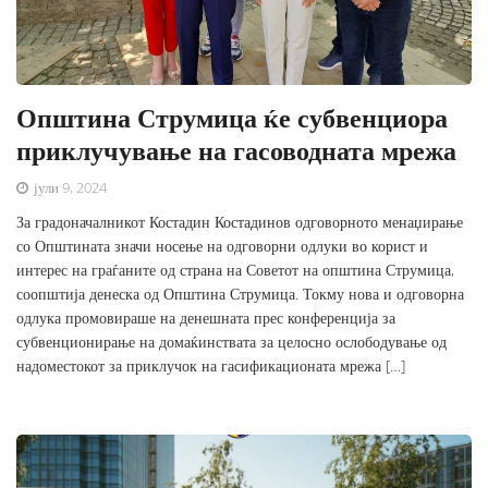
Општина Струмица ќе субвенциора
приклучување на гасоводната мрежа
јули 9, 2024
За градоначалникот Костадин Костадинов одговорното менаџирање
со Општината значи носење на одговорни одлуки во корист и
интерес на граѓаните од страна на Советот на општина Струмица,
соопштија денеска од Општина Струмица. Токму нова и одговорна
одлука промовираше на денешната прес конференција за
субвенционирање на домаќинствата за целосно ослободување од
надоместокот за приклучок на гасификационата мрежа […]