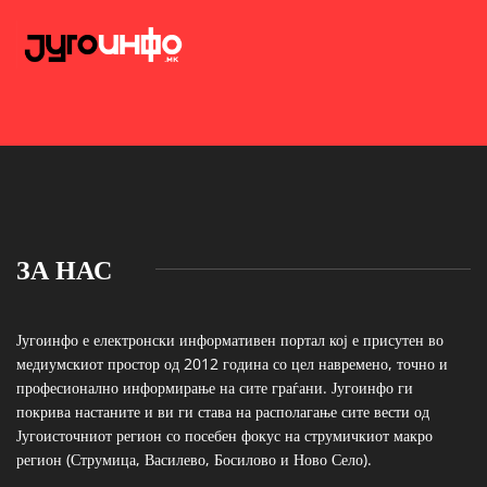
ЗА НАС
Југоинфо е електронски информативен портал кој е присутен во
медиумскиот простор од 2012 година со цел навремено, точно и
професионално информирање на сите граѓани. Југоинфо ги
покрива настаните и ви ги става на располагање сите вести од
Југоисточниот регион со посебен фокус на струмичкиот макро
регион (Струмица, Василево, Босилово и Ново Село).