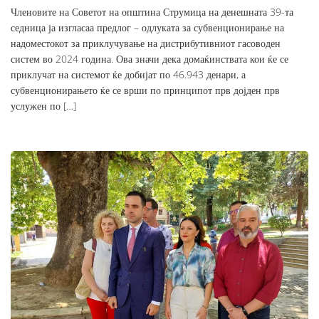
Членовите на Советот на општина Струмица на денешната 39-та
седница ја изгласаа предлог – одлуката за субвенционирање на
надоместокот за приклучување на дистрибутивниот гасоводен
систем во 2024 година. Ова значи дека домаќинствата кои ќе се
приклучат на системот ќе добијат по 46.943 денари, а
субвенционирањето ќе се врши по принципот прв дојден прв
услужен по […]