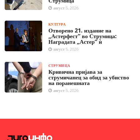
Струмица
август 5, 2026
КУЛТУРА
Отворено 21. издание на
„Астерфест“ во Струмица:
Наградата „Астер“ ѝ
август 5, 2026
СТРУМИЦА
Кривична пријава за
струмичанец за обид за убиство
на поранешната
август 5, 2026