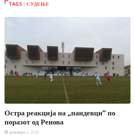
TAGS : СУДЕЊЕ
Остра реакција на „пандевци“ по
поразот од Ренова
декември 2, 2020