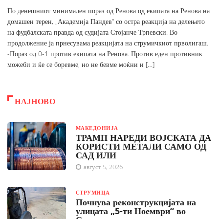
По денешниот минимален пораз од Ренова од екипата на Ренова на
домашен терен, „Академија Пандев“ со остра реакција на делењето
на фудбалската правда од судијата Стојанче Трпевски. Во
продолжение ја прнесувама реакцијата на струмичкиот прволигаш.
-Пораз од 0-1 против екипата на Ренова. Против еден противник
можеби и ќе се боревме, но не бевме моќни и […]
НАЈНОВО
МАКЕДОНИЈА
ТРАМП НАРЕДИ ВОЈСКАТА ДА
КОРИСТИ МЕТАЛИ САМО ОД
САД ИЛИ
август 5, 2026
СТРУМИЦА
Почнува реконструкцијата на
улицата „5-ти Ноември“ во