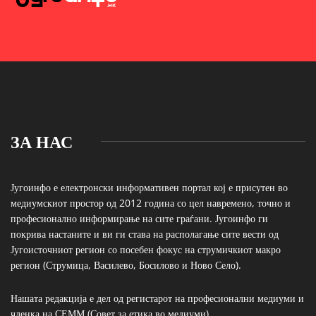
ЗА НАС
Југоинфо е електронски информативен портал кој е присутен во
медиумскиот простор од 2012 година со цел навремено, точно и
професионално информирање на сите граѓани. Југоинфо ги
покрива настаните и ви ги става на располагање сите вести од
Југоисточниот регион со посебен фокус на струмичкиот макро
регион (Струмица, Василево, Босилово и Ново Село).
Нашата редакција е дел од регистарот на професионални медиуми и
членка на СЕММ (Совет за етика во медиуми)