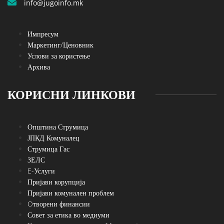
info@jugoinfo.mk
Импресум
Маркетинг/Ценовник
Услови за користење
Архива
КОРИСНИ ЛИНКОВИ
Општина Струмица
ЈПКД Комуналец
Струмица Гас
ЗЕЛС
E-Услуги
Пријави корупција
Пријави комунален проблем
Oтворени финансии
Совет за етика во медиуми