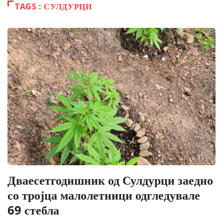
TAGS : СУЛДУРЦИ
Дваесетгодишник од Сулдурци заедно
со тројца малолетници одгледувале
69 стебла