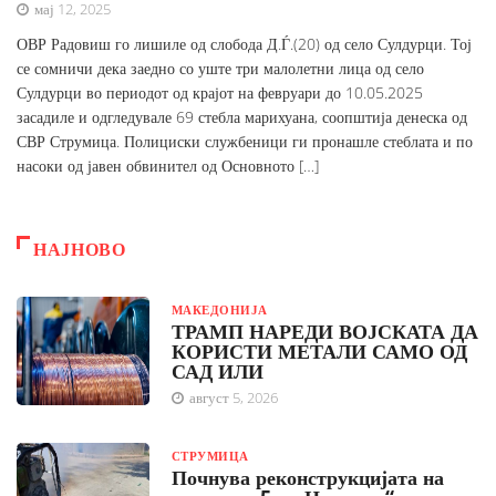
мај 12, 2025
ОВР Радовиш го лишиле од слобода Д.Ѓ.(20) од село Сулдурци. Тој
се сомничи дека заедно со уште три малолетни лица од село
Сулдурци во периодот од крајот на февруари до 10.05.2025
засадиле и одгледувале 69 стебла марихуана, соопштија денеска од
СВР Струмица. Полициски службеници ги пронашле стеблата и по
насоки од јавен обвинител од Основното […]
НАЈНОВО
МАКЕДОНИЈА
ТРАМП НАРЕДИ ВОЈСКАТА ДА
КОРИСТИ МЕТАЛИ САМО ОД
САД ИЛИ
август 5, 2026
СТРУМИЦА
Почнува реконструкцијата на