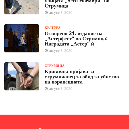
улицата „5-ти Ноември“ во
Струмица
август 5, 2026
КУЛТУРА
Отворено 21. издание на
„Астерфест“ во Струмица:
Наградата „Астер“ ѝ
август 5, 2026
СТРУМИЦА
Кривична пријава за
струмичанец за обид за убиство
на поранешната
август 5, 2026