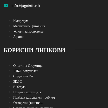
info@jugoinfo.mk
Импресум
Маркетинг/Ценовник
Услови за користење
Архива
КОРИСНИ ЛИНКОВИ
Општина Струмица
ЈПКД Комуналец
Струмица Гас
ЗЕЛС
E-Услуги
Пријави корупција
Пријави комунален проблем
Oтворени финансии
Совет за етика во медиуми