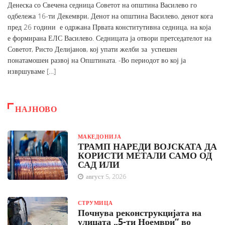
Денеска со Свечена седница Советот на општина Василево го
одбележа 16-ти Декември, Денот на општина Василево, денот кога
пред 26 години е одржана Првата конститутивна седница, на која
е формирана ЕЛС Василево. Седницата ја отвори претседателот на
Советот, Ристо Делијанов, кој упати желби за успешен
понатамошен развој на Општината. -Во периодот во кој ја
извршуваме […]
НАЈНОВО
МАКЕДОНИЈА
ТРАМП НАРЕДИ ВОЈСКАТА ДА
КОРИСТИ МЕТАЛИ САМО ОД
САД ИЛИ
август 5, 2026
СТРУМИЦА
Почнува реконструкцијата на
улицата „5-ти Ноември“ во