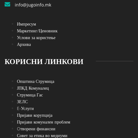
info@jugoinfo.mk
Импресум
Маркетинг/Ценовник
Услови за користење
Архива
КОРИСНИ ЛИНКОВИ
Општина Струмица
ЈПКД Комуналец
Струмица Гас
ЗЕЛС
E-Услуги
Пријави корупција
Пријави комунален проблем
Oтворени финансии
Совет за етика во медиуми