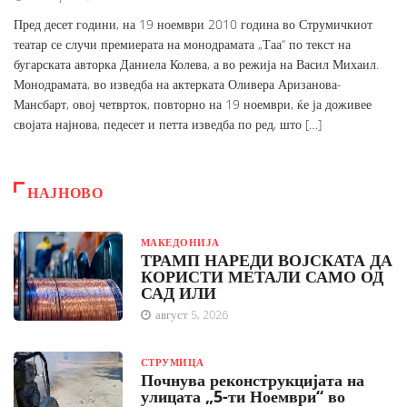
Пред десет години, на 19 ноември 2010 година во Струмичкиот
театар се случи премиерата на монодрамата „Таа“ по текст на
бугарската авторка Даниела Колева, а во режија на Васил Михаил.
Монодрамата, во изведба на актерката Оливера Аризанова-
Мансбарт, овој четврток, повторно на 19 ноември, ќе ја доживее
својата најнова, педесет и петта изведба по ред, што […]
НАЈНОВО
МАКЕДОНИЈА
ТРАМП НАРЕДИ ВОЈСКАТА ДА
КОРИСТИ МЕТАЛИ САМО ОД
САД ИЛИ
август 5, 2026
СТРУМИЦА
Почнува реконструкцијата на
улицата „5-ти Ноември“ во