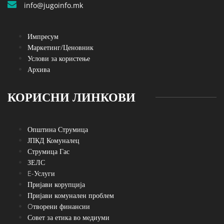
info@jugoinfo.mk
Импресум
Маркетинг/Ценовник
Услови за користење
Архива
КОРИСНИ ЛИНКОВИ
Општина Струмица
ЈПКД Комуналец
Струмица Гас
ЗЕЛС
E-Услуги
Пријави корупција
Пријави комунален проблем
Oтворени финансии
Совет за етика во медиуми