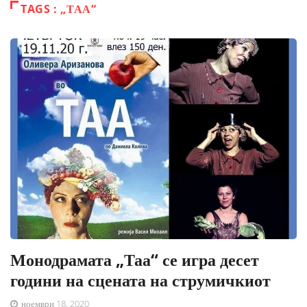
TAGS : „ТАА“
Монодрамата „Таа“ се игра десет
години на сцената на струмичкиот
ноември 18, 2020