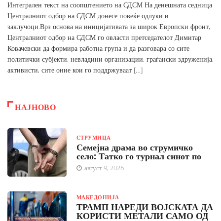
Интегрален текст на соопштението на СДСМ На денешната седница
Централниот одбор на СДСМ донесе повеќе одлуки и
заклучоци.Врз основа на иницијативата за широк Европски фронт,
Централниот одбор на СДСМ го овласти претседателот Димитар
Ковачевски да формира работна група и да разговара со сите
политички субјекти, невладини организации, граѓански здруженија,
активисти, сите оние кои го поддржуваат […]
НАЈНОВО
СТРУМИЦА
Семејна драма во струмичко
село: Татко го турнал синот по
август 9, 2026
МАКЕДОНИЈА
ТРАМП НАРЕДИ ВОЈСКАТА ДА
КОРИСТИ МЕТАЛИ САМО ОД