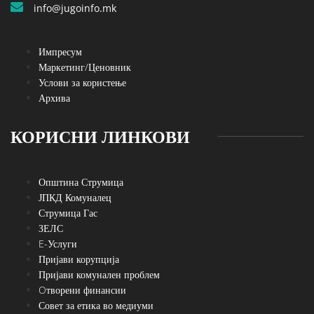
info@jugoinfo.mk
Импресум
Маркетинг/Ценовник
Услови за користење
Архива
КОРИСНИ ЛИНКОВИ
Општина Струмица
ЈПКД Комуналец
Струмица Гас
ЗЕЛС
E-Услуги
Пријави корупција
Пријави комунален проблем
Oтворени финансии
Совет за етика во медиуми