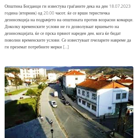
Општина Богданци ги известува граѓаните дека на ден 18.07.2023
година (вторник) од 20.00 часот, ќе се врши теристичка
дезинсекција на подрачјето на општината против возрасни комарци.
Доколку временските услови не го дозволуваат вршењето на
дезинсекцијата, ќе се прска првиот нареден ден, кога ќе бидат
поволни временските услови. Се известуваат пчеларите навреме да
ги преземат потребните мерки […]