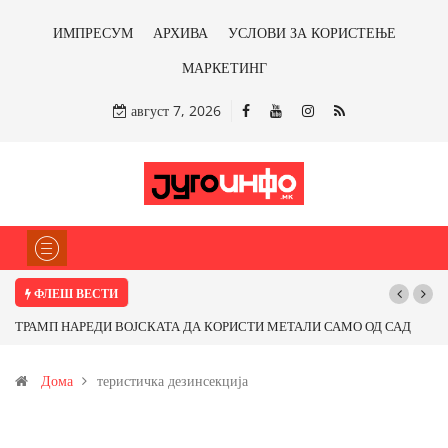
ИМПРЕСУМ
АРХИВА
УСЛОВИ ЗА КОРИСТЕЊЕ
МАРКЕТИНГ
август 7, 2026
ФЛЕШ ВЕСТИ
П НАРЕДИ ВОЈСКАТА ДА КОРИСТИ МЕТАЛИ САМО ОД САД
Почнува ре
ОД ПАРТНЕРСКИ ЗЕМЈИ Ќе профитираме ли со бакарот од
Дома
теристичка дезинсекција
ца и со антимонот?