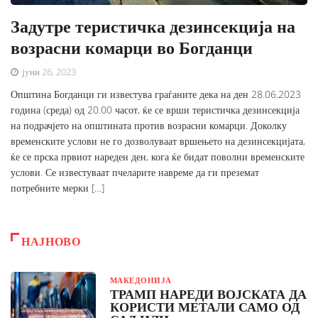
Задутре теристичка дезинсекција на
возрасни комарци во Богданци
јуни 26, 2023
Општина Богданци ги известува граѓаните дека на ден 28.06.2023
година (среда) од 20.00 часот, ќе се врши теристичка дезинсекција
на подрачјето на општината против возрасни комарци. Доколку
временските услови не го дозволуваат вршењето на дезинсекцијата,
ќе се прска првиот нареден ден, кога ќе бидат поволни временските
услови. Се известуваат пчеларите навреме да ги преземат
потребните мерки […]
НАЈНОВО
МАКЕДОНИЈА
ТРАМП НАРЕДИ ВОЈСКАТА ДА
КОРИСТИ МЕТАЛИ САМО ОД