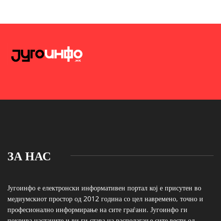
ЗА НАС
Југоинфо е електронски информативен портал кој е присутен во
медиумскиот простор од 2012 година со цел навремено, точно и
професионално информирање на сите граѓани. Југоинфо ги
покрива настаните и ви ги става на располагање сите вести од