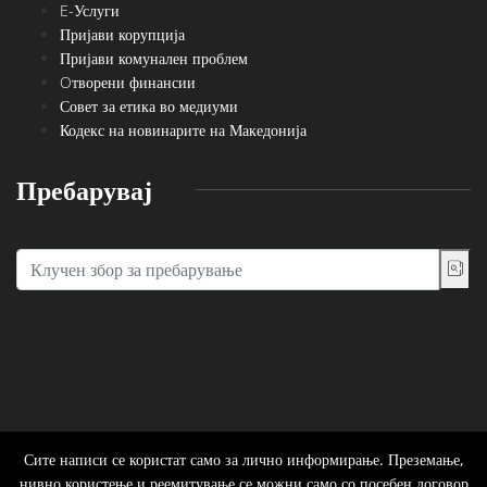
E-Услуги
Пријави корупција
Пријави комунален проблем
Oтворени финансии
Совет за етика во медиуми
Кодекс на новинарите на Македонија
Пребарувај
Сите написи се користат само за лично информирање. Преземање,
нивно користење и реемитување се можни само со посебен договор