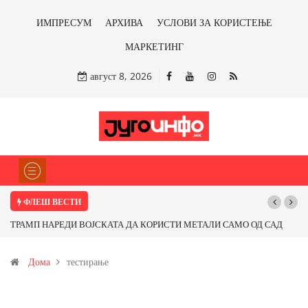
ИМПРЕСУМ
АРХИВА
УСЛОВИ ЗА КОРИСТЕЊЕ
МАРКЕТИНГ
август 8, 2026
ФЛЕШ ВЕСТИ
ТРАМП НАРЕДИ ВОЈСКАТА ДА КОРИСТИ МЕТАЛИ САМО ОД САД
Поч
ИЛИ ОД ПАРТНЕРСКИ ЗЕМЈИ Ќе профитираме ли со бакарот од
Дома
тестирање
Иловица и со антимонот?