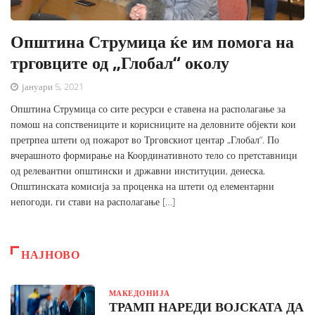
Општина Струмица ќе им помога на
трговците од „Глобал“ околу
јануари 5, 2021
Општина Струмица со сите ресурси е ставена на располагање за
помош на сопствениците и корисниците на деловните објекти кои
претрпеа штети од пожарот во Трговскиот центар „Глобал“. По
вчерашното формирање на Координативното тело со претставници
од релевантни општински и државни институции, денеска,
Општинската комисија за проценка на штети од елементарни
непогоди, ги стави на располагање […]
НАЈНОВО
МАКЕДОНИЈА
ТРАМП НАРЕДИ ВОЈСКАТА ДА