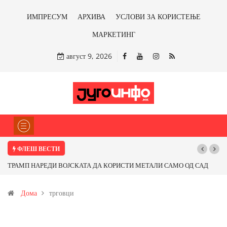
ИМПРЕСУМ
АРХИВА
УСЛОВИ ЗА КОРИСТЕЊЕ
МАРКЕТИНГ
август 9, 2026
ФЛЕШ ВЕСТИ
П НАРЕДИ ВОЈСКАТА ДА КОРИСТИ МЕТАЛИ САМО ОД САД
Почнува ре
ОД ПАРТНЕРСКИ ЗЕМЈИ Ќе профитираме ли со бакарот од
Дома
трговци
ца и со антимонот?