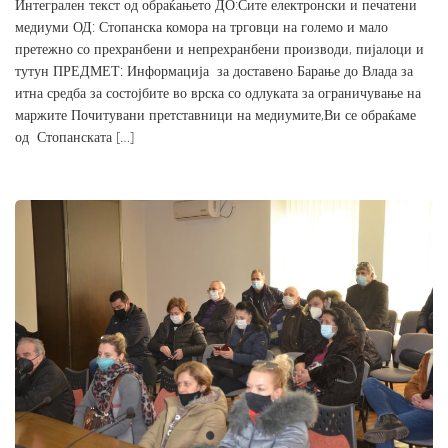
Интегрален текст од обраќањето ДО:Сите електронски и печатени
медиуми ОД: Стопанска комора на трговци на големо и мало
претежно со прехранбени и непрехранбени производи, пијалоци и
тутун ПРЕДМЕТ: Информација за доставено Барање до Влада за
итна средба за состојбите во врска со одлуката за ограничување на
маржите Почитувани претставници на медиумите,Ви се обраќаме
од Стопанската […]