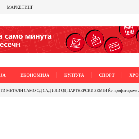
Е
МАРКЕТИНГ
ЈА
ЕКОНОМИЈА
КУЛТУРА
СПОРТ
ХРО
МЕТАЛИ САМО ОД САД ИЛИ ОД ПАРТНЕРСКИ ЗЕМЈИ Ќе профитираме ли со 