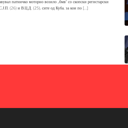
равувал патничко моторно возило „бмв“ со скопски регистарски
Ј.П. (26) и В.Ц.Д. (25), сите од Куба, за кои по […]