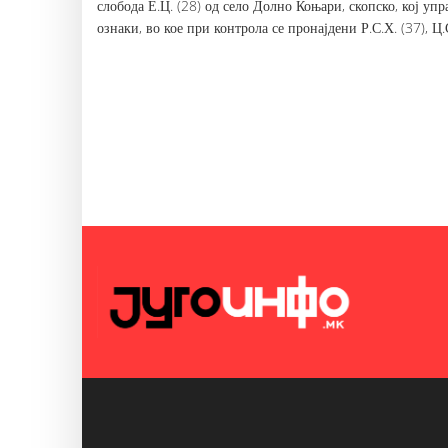
слобода Е.Ц. (28) од село Долно Коњари, скопско, кој уп
ознаки, во кое при контрола се пронајдени Р.С.Х. (37), Ц.С.