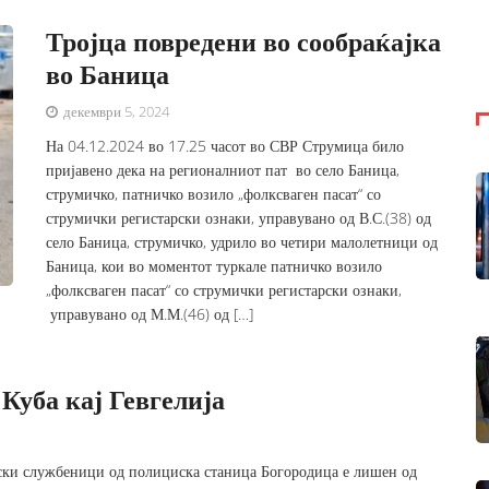
Тројца повредени во сообраќајка
во Баница
декември 5, 2024
На 04.12.2024 во 17.25 часот во СВР Струмица било
пријавено дека на регионалниот пат во село Баница,
струмичко, патничко возило „фолксваген пасат“ со
струмички регистарски ознаки, управувано од В.С.(38) од
село Баница, струмичко, удрило во четири малолетници од
Баница, кои во моментот туркале патничко возило
„фолксваген пасат“ со струмички регистарски ознаки,
управувано од М.М.(46) од […]
Куба кај Гевгелија
иски службеници од полициска станица Богородица е лишен од