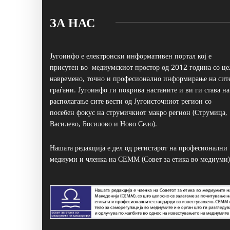
ЗА НАС
Југоинфо е електронски информативен портал кој е
присутен во медиумскиот простор од 2012 година со це
навремено, точно и професионално информирање на сит
граѓани. Југоинфо ги покрива настаните и ви ги става на
располагање сите вести од Југоисточниот регион со
посебен фокус на струмичкиот макро регион (Струмица,
Василево, Босилово и Ново Село).
Нашата редакција е дел од регистарот на професионални
медиуми и членка на СЕММ (Совет за етика во медиуми)