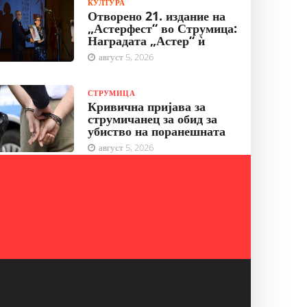
КУЛТУРА
Отворено 21. издание на
„Астерфест“ во Струмица:
Наградата „Астер“ ѝ
август 5, 2026
СТРУМИЦА
Кривична пријава за
струмичанец за обид за
убиство на поранешната
август 5, 2026