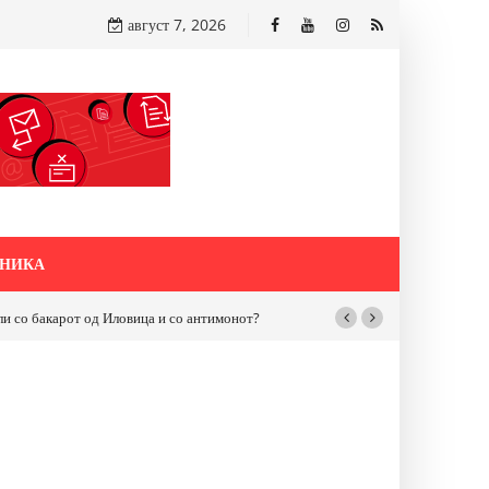
август 7, 2026
НИКА
бакарот од Иловица и со антимонот?