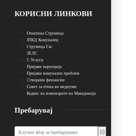
КОРИСНИ ЛИНКОВИ
Општина Струмица
ЈПКД Комуналец
Струмица Гас
ЗЕЛС
E-Услуги
Пријави корупција
Пријави комунален проблем
Oтворени финансии
Совет за етика во медиуми
Кодекс на новинарите на Македонија
Пребарувај