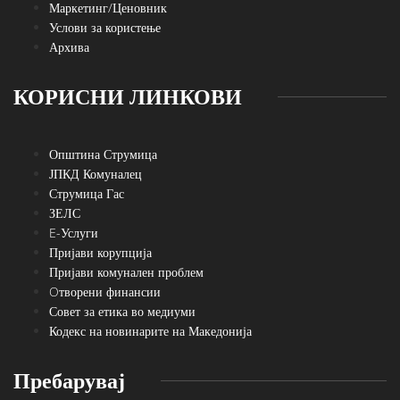
Маркетинг/Ценовник
Услови за користење
Архива
КОРИСНИ ЛИНКОВИ
Општина Струмица
ЈПКД Комуналец
Струмица Гас
ЗЕЛС
E-Услуги
Пријави корупција
Пријави комунален проблем
Oтворени финансии
Совет за етика во медиуми
Кодекс на новинарите на Македонија
Пребарувај