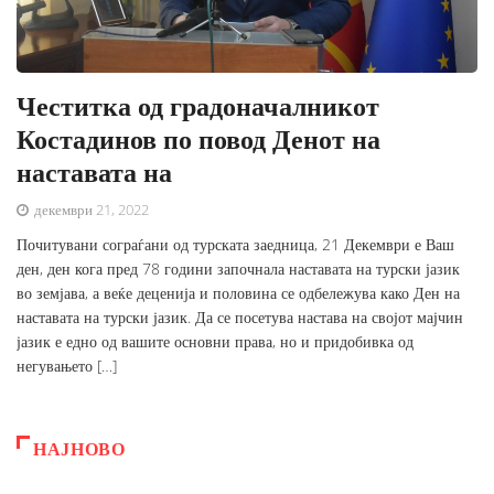
Честитка од градоначалникот
Костадинов по повод Денот на
наставата на
декември 21, 2022
Почитувани сограѓани од турската заедница, 21 Декември е Ваш
ден, ден кога пред 78 години започнала наставата на турски јазик
во земјава, а веќе деценија и половина се одбележува како Ден на
наставата на турски јазик. Да се посетува настава на својот мајчин
јазик е едно од вашите основни права, но и придобивка од
негувањето […]
НАЈНОВО