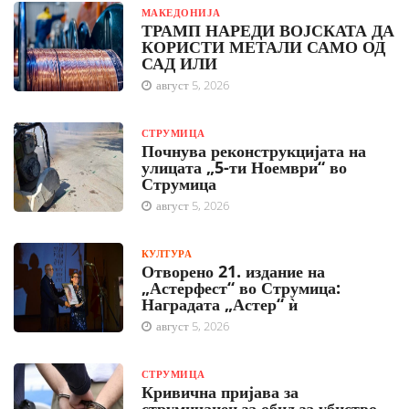
МАКЕДОНИЈА
ТРАМП НАРЕДИ ВОЈСКАТА ДА
КОРИСТИ МЕТАЛИ САМО ОД
САД ИЛИ
август 5, 2026
СТРУМИЦА
Почнува реконструкцијата на
улицата „5-ти Ноември“ во
Струмица
август 5, 2026
КУЛТУРА
Отворено 21. издание на
„Астерфест“ во Струмица:
Наградата „Астер“ ѝ
август 5, 2026
СТРУМИЦА
Кривична пријава за
струмичанец за обид за убиство