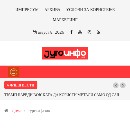
ИМПРЕСУМ
АРХИВА
УСЛОВИ ЗА КОРИСТЕЊЕ
МАРКЕТИНГ
август 8, 2026
ФЛЕШ ВЕСТИ
ЕДИ ВОЈСКАТА ДА КОРИСТИ МЕТАЛИ САМО ОД САД
Почнува реконстру
НЕРСКИ ЗЕМЈИ Ќе профитираме ли со бакарот од
Дома
турски јазик
 антимонот?