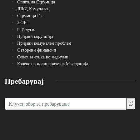
Општина Струмица
ЈПКД Комуналец
Струмица Гас
ЗЕЛС
E-Услуги
Пријави корупција
Пријави комунален проблем
Oтворени финансии
Совет за етика во медиуми
Кодекс на новинарите на Македонија
Пребарувај