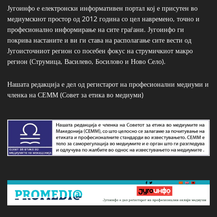
Југоинфо е електронски информативен портал кој е присутен во
медиумскиот простор од 2012 година со цел навремено, точно и
професионално информирање на сите граѓани. Југоинфо ги
покрива настаните и ви ги става на располагање сите вести од
Југоисточниот регион со посебен фокус на струмичкиот макро
регион (Струмица, Василево, Босилово и Ново Село).
Нашата редакција е дел од регистарот на професионални медиуми и
членка на СЕММ (Совет за етика во медиуми)