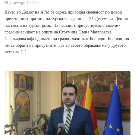
декември 16, 2024
Денес во Домот на АРМ се одржа пригодна свеченост по повод
претстојниот празник на турската заедница – 21 Декември, Ден на
наставата на турски јазик. На настанот присуствуваше заменик
градоначалникот на општина Струмица Елена Магеровска
Паликарова која од името на градоначалникот Костадин Костадинов
им се обрати на присутните. Таа во своето обраќање меѓу другото
истакна: […]