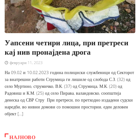
Уапсени четири лица, при претреси
кај нив пронајдена дрога
февруари 11, 2023
На 09.02 и 10.02.2023 година полициски службеници од Секторот
за внатрешни работи Струмица ги лишиле од слобода С.З. (32) од
село Муртино, струмичко, В.К. (37) од Струмица, М.К. (20) од
Радовиш и К.М. (25) од село Пирава, валандовско, соопштија
денеска од СВР Стру При претреси, по претходно издадени судски
наредби, во нивни домови со помошни простории, еден деловен
објект […]
НАЈНОВО