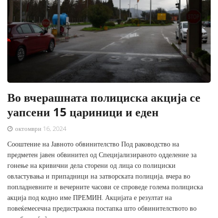
Во вчерашната полициска акција се
уапсени 15 цариници и еден
октомври 16, 2024
Сооштение на Јавното обвинителство Под раководство на
предметен јавен обвинител од Специјализираното одделение за
гонење на кривични дела сторени од лица со полициски
овластувања и припадници на затворската полиција, вчера во
попладневните и вечерните часови се спроведе голема полициска
акција под кодно име ПРЕМИН. Акцијата е резултат на
повеќемесечна предистражна постапка што обвинителството во