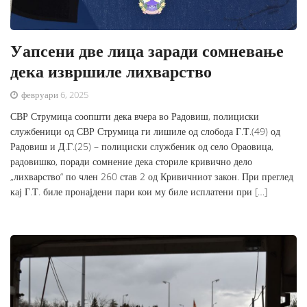
Уапсени две лица заради сомневање
дека извршиле лихварство
февруари 6, 2025
СВР Струмица соопшти дека вчера во Радовиш, полициски
службеници од СВР Струмица ги лишиле од слобода Г.Т.(49) од
Радовиш и Д.Г.(25) – полициски службеник од село Ораовица,
радовишко, поради сомнение дека сториле кривично дело
„лихварство“ по член 260 став 2 од Кривичниот закон. При преглед
кај Г.Т. биле пронајдени пари кои му биле исплатени при […]