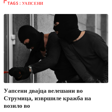
TAGS : УАПСЕНИ
Уапсени двајца велешани во
Струмица, извршиле кражба на
возило во