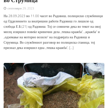
септември 29, 2023
На 28.09.2023 во 11.00 часот во Радовиш, полициски службеници
од Одделението за внатрешни работи Радовиш го лишиле од
слобода Е.Б.(21) од Радовиш. Тој се сомничи дека во текот на овој
месец извршил повеќе кривични дела „тешка кражба“, „кражба“ и
„одземање на моторно возило“ на подрачјата на Радовиш и
Струмица. Во службениот разговор во полициска станица, тој
признал дека извршил една „тешка кражба“, […]