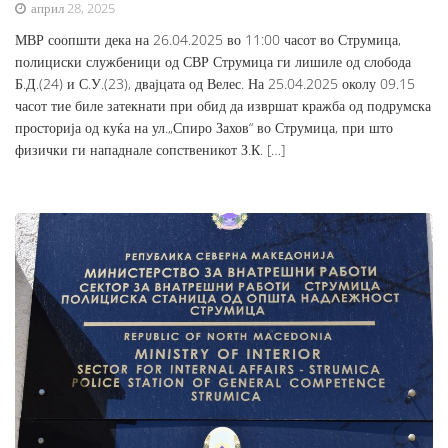
април 28, 2025
МВР соопшти дека на 26.04.2025 во 11:00 часот во Струмица,
полициски службеници од СВР Струмица ги лишиле од слобода
Б.Д.(24) и С.У.(23), двајцата од Велес. На 25.04.2025 околу 09.15
часот тие биле затекнати при обид да извршат кражба од подрумска
просторија од куќа на ул.„Спиро Захов“ во Струмица, при што
физички ги нападнале сопственикот З.К. […]