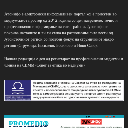
Југоинфо е електронски информативен портал кој е присутен во
медиумскиот простор од 2012 година со цел навремено, точно и
професионално информирање на сите граѓани. Југоинфо ги
покрива настаните и ви ги става на располагање сите вести од
Југоисточниот регион со посебен фокус на струмичкиот макро
регион (Струмица, Василево, Босилово и Ново Село).
Нашата редакција е дел од регистарот на професионални медиуми и
членка на СЕММ (Совет за етика во медиуми)