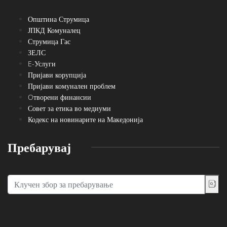
Општина Струмица
ЈПКД Комуналец
Струмица Гас
ЗЕЛС
E-Услуги
Пријави корупција
Пријави комунален проблем
Oтворени финансии
Совет за етика во медиуми
Кодекс на новинарите на Македонија
Пребарувај