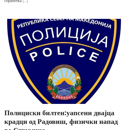
соработка […]
Полициски билтен:уапсени двајца
крадци од Радовиш, физички напад
во Струмица