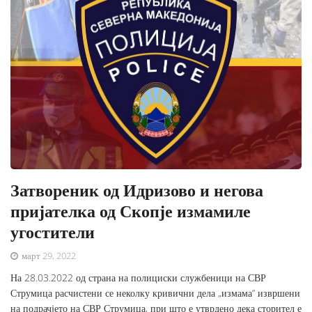
Затвореник од Идризово и негова
пријателка од Скопје измамиле
угостители
март 29, 2022
На 28.03.2022 од страна на полициски службеници на СВР
Струмица расчистени се неколку кривични дела „измама“ извршени
на подрачјето на СВР Струмица, при што е утврдено дека сторител е