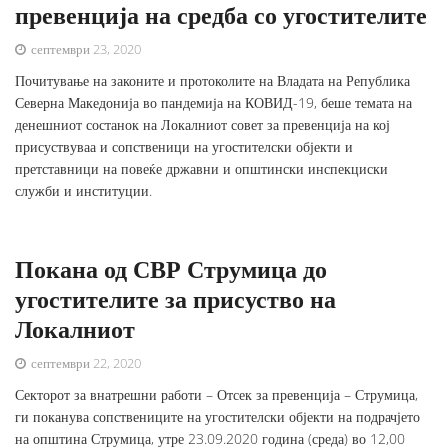
превенција на средба со угостителите
септември 23, 2020
Почитување на законите и протоколите на Владата на Република
Северна Македонија во пандемија на КОВИД-19, беше темата на
денешниот состанок на Локалниот совет за превенција на кој
присуствуваа и сопственици на угостителски објекти и
претставници на повеќе државни и општински инспекциски
служби и институции.
Покана од СВР Струмица до
угостителите за присуство на
Локалниот
септември 22, 2020
Секторот за внатрешни работи – Отсек за превенција – Струмица,
ги поканува сопствениците на угостителски објекти на подрачјето
на општина Струмица, утре 23.09.2020 година (среда) во 12,00