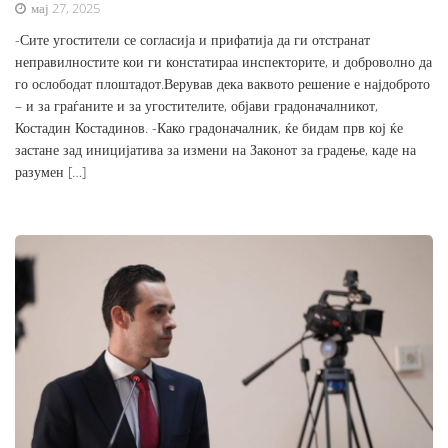
мај 27, 2025
-Сите угостители се согласија и прифатија да ги отстранат
неправилностите кои ги констатираа инспекторите, и доброволно да
го ослободат плоштадот.Верував дека ваквото решение е најдоброто
– и за граѓаните и за угостителите, објави градоначалникот,
Костадин Костадинов. -Како градоначалник, ќе бидам прв кој ќе
застане зад иницијатива за измени на Законот за градење, каде на
разумен […]