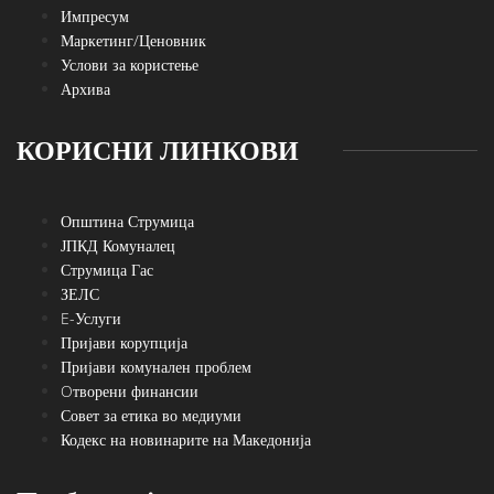
Импресум
Маркетинг/Ценовник
Услови за користење
Архива
КОРИСНИ ЛИНКОВИ
Општина Струмица
ЈПКД Комуналец
Струмица Гас
ЗЕЛС
E-Услуги
Пријави корупција
Пријави комунален проблем
Oтворени финансии
Совет за етика во медиуми
Кодекс на новинарите на Македонија