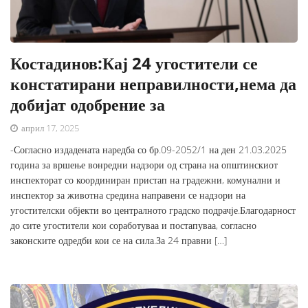
Костадинов:Кај 24 угостители се
констатирани неправилности,нема да
добијат одобрение за
април 17, 2025
-Согласно издадената наредба со бр.09-2052/1 на ден 21.03.2025
година за вршење вонредни надзори од страна на општинскиот
инспекторат со координиран пристап на градежни, комунални и
инспектор за животна средина направени се надзори на
угостителски објекти во централното градско подрачје.Благодарност
до сите угостители кои соработуваа и постапуваа, согласно
законските одредби кои се на сила.За 24 правни […]