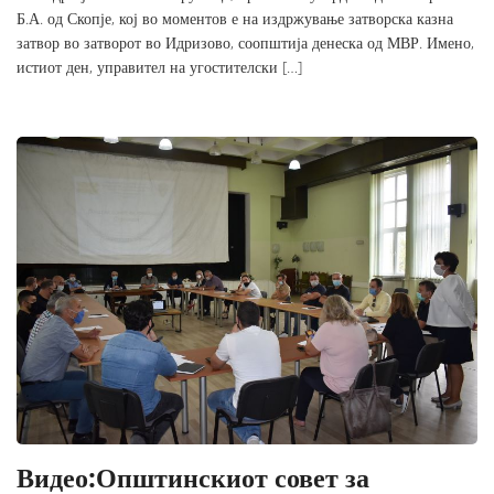
Б.А. од Скопје, кој во моментов е на издржување затворска казна
затвор во затворот во Идризово, соопштија денеска од МВР. Имено,
истиот ден, управител на угостителски […]
Видео:Општинскиот совет за