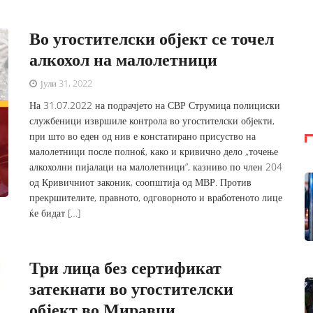
Во угостителски објект се точел
алкохол на малолетници
јули 31, 2022
На 31.07.2022 на подрачјето на СВР Струмица полициски
службеници извршиле контрола во угостителски објекти,
при што во еден од нив е констатирано присуство на
малолетници после полноќ, како и кривично дело „точење
алкохолни пијалаци на малолетници”, казниво по член 204
од Кривичниот законик, соопштија од МВР. Против
прекршителите, правното, одговорното и вработеното лице
ќе бидат […]
Три лица без сертификат
затекнати во угостителски
објект во Миравци