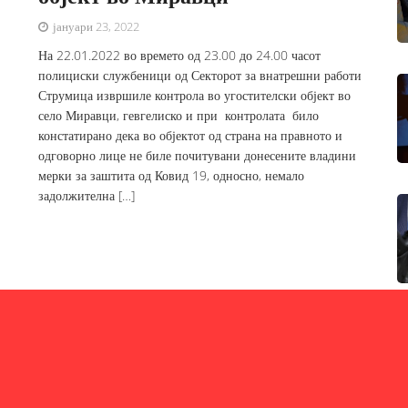
јануари 23, 2022
На 22.01.2022 во времето од 23.00 до 24.00 часот
полициски службеници од Секторот за внатрешни работи
Струмица извршиле контрола во угостителски објект во
село Миравци, гевгелиско и при контролата било
констатирано дека во објектот од страна на правното и
одговорно лице не биле почитувани донесените владини
мерки за заштита од Ковид 19, односно, немало
задолжителна […]