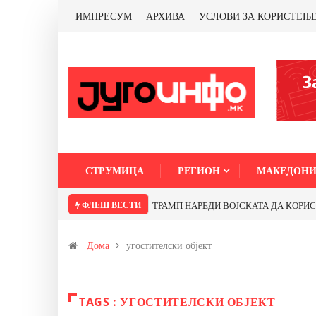
ИМПРЕСУМ
АРХИВА
УСЛОВИ ЗА КОРИСТЕЊ
СТРУМИЦА
РЕГИОН
МАКЕДОНИ
ФЛЕШ ВЕСТИ
 ли со бакарот од Иловица и со антимонот?
Почнува реконструкцијата н
Дома
угостителски објект
TAGS : УГОСТИТЕЛСКИ ОБЈЕКТ