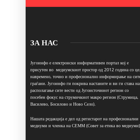
ЗА НАС
Југоинфо е електронски информативен портал кој е
присутен во медиумскиот простор од 2012 година со це
навремено, точно и професионално информирање на сит
граѓани. Југоинфо ги покрива настаните и ви ги става на
располагање сите вести од Југоисточниот регион со
посебен фокус на струмичкиот макро регион (Струмица,
Василево, Босилово и Ново Село).
Нашата редакција е дел од регистарот на професионални
медиуми и членка на СЕММ (Совет за етика во медиуми)