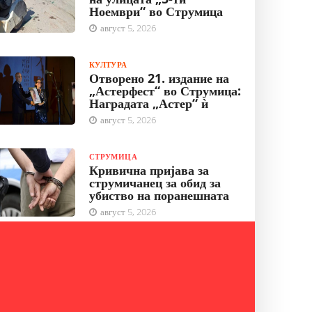
Ноември“ во Струмица
август 5, 2026
КУЛТУРА
Отворено 21. издание на
„Астерфест“ во Струмица:
Наградата „Астер“ ѝ
август 5, 2026
СТРУМИЦА
Кривична пријава за
струмичанец за обид за
убиство на поранешната
август 5, 2026