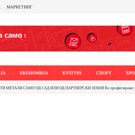
Е
МАРКЕТИНГ
ЈА
ЕКОНОМИЈА
КУЛТУРА
СПОРТ
ХРО
а улицата „5-ти Ноември“ во Струмица