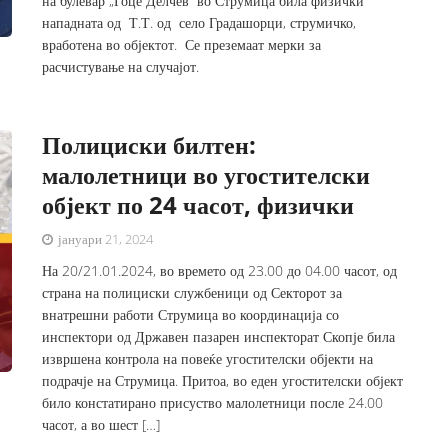
на булевар „Гоце Делчев“ во Струмица била физички
нападната од Т.Т. од село Градашорци, струмичко,
вработена во објектот. Се преземаат мерки за
расчистување на случајот.
Полициски билтен:
малолетници во угостителски
објект по 24 часот, физички
јануари 21, 2024
На 20/21.01.2024, во времето од 23.00 до 04.00 часот, од
страна на полициски службеници од Секторот за
внатрешни работи Струмица во координација со
инспектори од Државен пазарен инспекторат Скопје била
извршена контрола на повеќе угостителски објекти на
подрачје на Струмица. Притоа, во еден угостителски објект
било констатирано присуство малолетници после 24.00
часот, а во шест […]