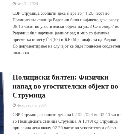
мај 31, 2024
СВР Струмица соопшти дека вчера во 11.20 часот во
Полициската станица Радовиш било пријавено дека околу
08:15 часот во угостителски објект на ул.„8 Септември“ во
Радовиш бил нарушен јавниот ред и мир со физичка
пресметка помеѓу Ѓ.Б.(63) и Б.Е.(60), двајцата од Радовиш.
По документирање на случајот ќе биде поднесен соодветен
поднесок.
Полициски билтен: Физички
напад во угостителски објект во
Струмица
февруари 2, 2024
СВР Струмица соопшти дека на 02.02.2024 во 02:40 часот
во Полициската станица Струмица, А.Т.(19) од Струмица
пријавила дека околу 02.20 часот во угостителски објект