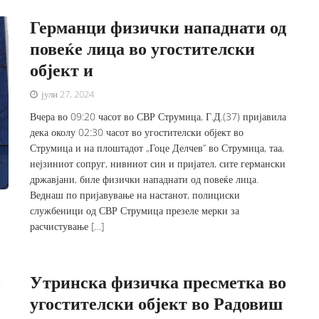
Германци физички нападнати од
повеќе лица во угостителски
објект и
јули 27, 2024
Вчера во 09:20 часот во СВР Струмица, Г.Д.(37) пријавила
дека околу 02:30 часот во угостителски објект во
Струмица и на плоштадот „Гоце Делчев” во Струмица, таа,
нејзиниот сопруг, нивниот син и пријател, сите германски
државјани, биле физички нападнати од повеќе лица.
Веднаш по пријавување на настанот, полициски
службеници од СВР Струмица презеле мерки за
расчистување […]
Утринска физичка пресметка во
угостителски објект во Радовиш