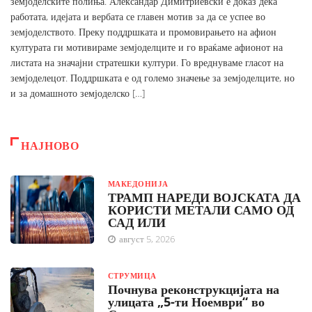
земјоделските полиња. Александар Димитриевски е доказ дека
работата, идејата и вербата се главен мотив за да се успее во
земјоделството. Преку поддршката и промовирањето на афион
културата ги мотивираме земјоделците и го враќаме афионот на
листата на значајни стратешки култури. Го вреднуваме гласот на
земјоделецот. Поддршката е од големо значење за земјоделците, но
и за домашното земјоделско […]
НАЈНОВО
МАКЕДОНИЈА
ТРАМП НАРЕДИ ВОЈСКАТА ДА
КОРИСТИ МЕТАЛИ САМО ОД
САД ИЛИ
август 5, 2026
СТРУМИЦА
Почнува реконструкцијата на
улицата „5-ти Ноември“ во