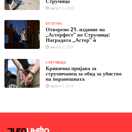
Струмица
август 5, 2026
КУЛТУРА
Отворено 21. издание на
„Астерфест“ во Струмица:
Наградата „Астер“ ѝ
август 5, 2026
СТРУМИЦА
Кривична пријава за
струмичанец за обид за убиство
на поранешната
август 5, 2026