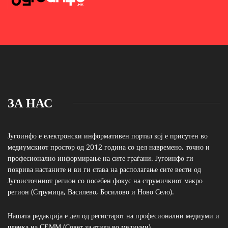
ЗА НАС
Југоинфо е електронски информативен портал кој е присутен во
медиумскиот простор од 2012 година со цел навремено, точно и
професионално информирање на сите граѓани. Југоинфо ги
покрива настаните и ви ги става на располагање сите вести од
Југоисточниот регион со посебен фокус на струмичкиот макро
регион (Струмица, Василево, Босилово и Ново Село).
Нашата редакција е дел од регистарот на професионални медиуми и
членка на СЕММ (Совет за етика во медиуми)