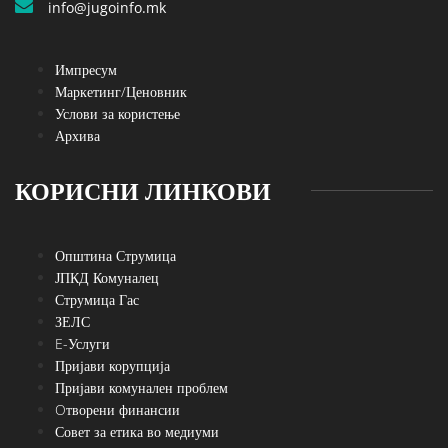
info@jugoinfo.mk
Импресум
Маркетинг/Ценовник
Услови за користење
Архива
КОРИСНИ ЛИНКОВИ
Општина Струмица
ЈПКД Комуналец
Струмица Гас
ЗЕЛС
E-Услуги
Пријави корупција
Пријави комунален проблем
Oтворени финансии
Совет за етика во медиуми