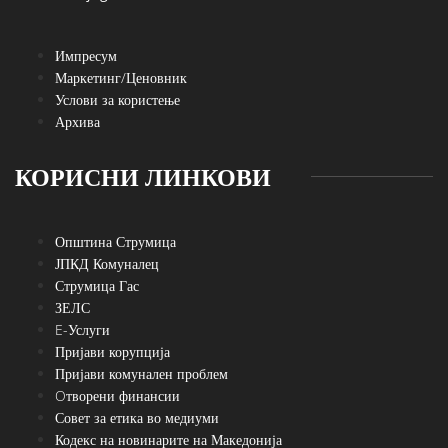
Импресум
Маркетинг/Ценовник
Услови за користење
Архива
КОРИСНИ ЛИНКОВИ
Општина Струмица
ЈПКД Комуналец
Струмица Гас
ЗЕЛС
E-Услуги
Пријави корупција
Пријави комунален проблем
Oтворени финансии
Совет за етика во медиуми
Кодекс на новинарите на Македонија