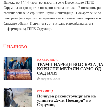
Денеска во 14:14 часот, во атарот на село Просениково ТППЕ
Струмица со три против пожарни возила возила и 7 пожарникари
гаснеше запалено стрниште, шупи и викендица. -Пожарот беше во
разгорена фаза при што е спречено негово натамошно ширење кон
блиските објекти. Причинета е значителна материјална штета,
информираа од ТППЕ Струмица.
НАЈНОВО
МАКЕДОНИЈА
ТРАМП НАРЕДИ ВОЈСКАТА ДА
КОРИСТИ МЕТАЛИ САМО ОД
САД ИЛИ
август 5, 2026
СТРУМИЦА
Почнува реконструкцијата на
улицата „5-ти Ноември“ во
Струмица