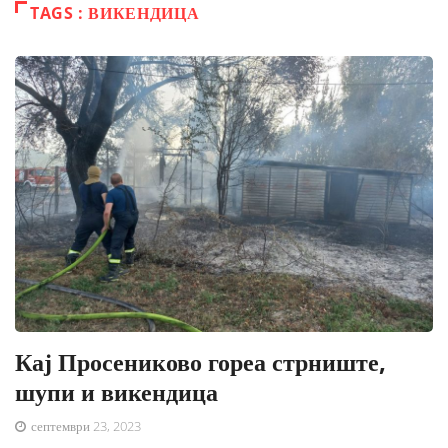
TAGS : ВИКЕНДИЦА
Кај Просениково гореа стрниште,
шупи и викендица
септември 23, 2023