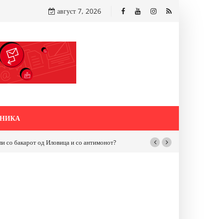
август 7, 2026
НИКА
вица и со антимонот?
Почнува реконструкцијата на улицата „5-ти Ноември“