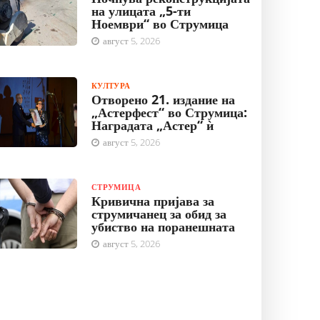
на улицата „5-ти
Ноември“ во Струмица
август 5, 2026
КУЛТУРА
Отворено 21. издание на
„Астерфест“ во Струмица:
Наградата „Астер“ ѝ
август 5, 2026
СТРУМИЦА
Кривична пријава за
струмичанец за обид за
убиство на поранешната
август 5, 2026