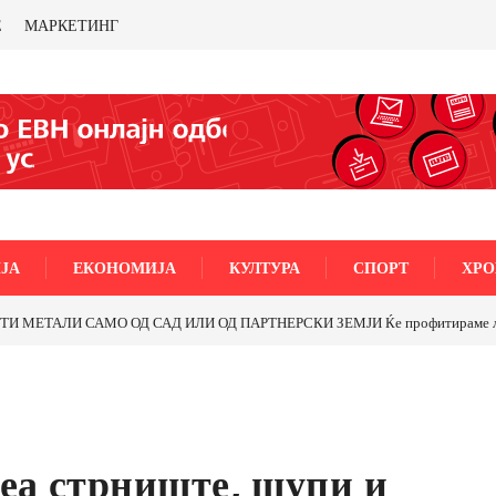
Е
МАРКЕТИНГ
ЈА
ЕКОНОМИЈА
КУЛТУРА
СПОРТ
ХРО
 САД ИЛИ ОД ПАРТНЕРСКИ ЗЕМЈИ Ќе профитираме ли со бакарот од Ило
еа стрниште, шупи и