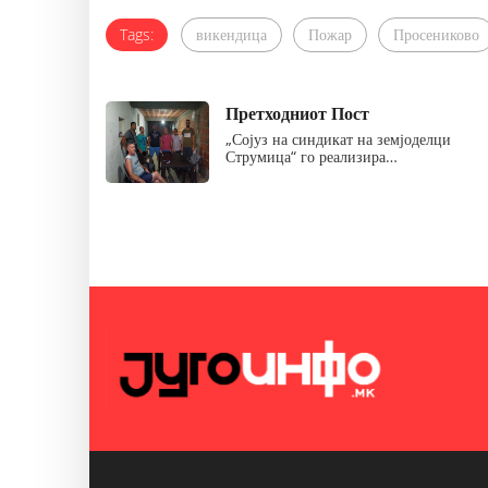
Tags:
викендица
Пожар
Просениково
Претходниот Пост
„Сојуз на синдикат на земјоделци
Струмица“ го реализира…