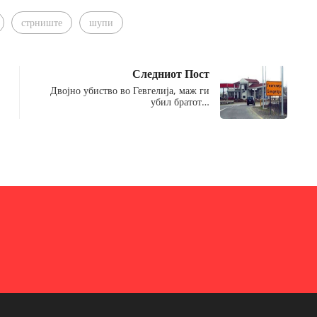
стрниште
шупи
Следниот Пост
Двојно убиство во Гевгелија, маж ги
убил братот…