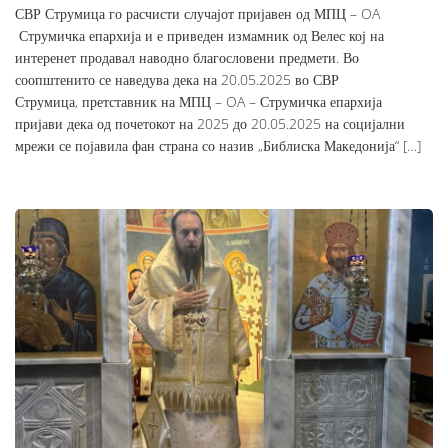
СВР Струмица го расчисти случајот пријавен од МПЦ – OA
Струмичка епархија и е приведен измамник од Велес кој на
интеренет продавал наводно благословени предмети. Во
соопштенито се наведува дека на 20.05.2025 во СВР
Струмица, претставник на МПЦ – OA – Струмичка епархија
пријави дека од почетокот на 2025 до 20.05.2025 на социјални
мрежи се појавила фан страна со назив „Библиска Македонија“ […]