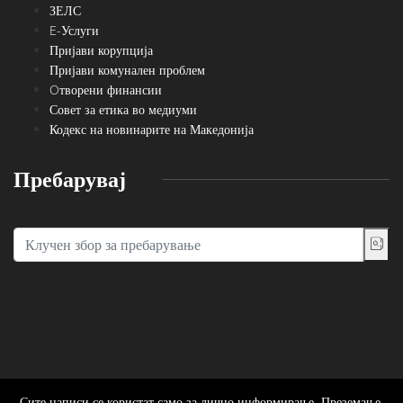
ЗЕЛС
E-Услуги
Пријави корупција
Пријави комунален проблем
Oтворени финансии
Совет за етика во медиуми
Кодекс на новинарите на Македонија
Пребарувај
Сите написи се користат само за лично информирање. Преземање,