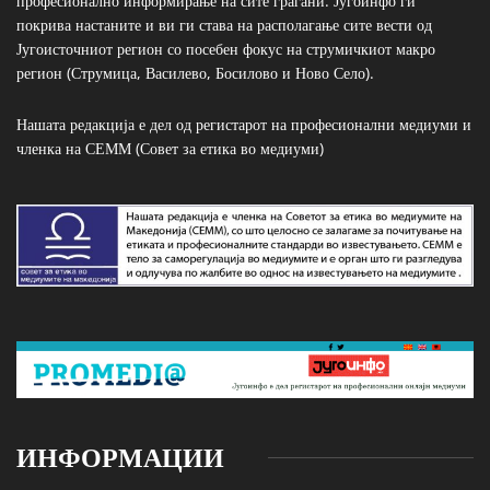
професионално информирање на сите граѓани. Југоинфо ги
покрива настаните и ви ги става на располагање сите вести од
Југоисточниот регион со посебен фокус на струмичкиот макро
регион (Струмица, Василево, Босилово и Ново Село).
Нашата редакција е дел од регистарот на професионални медиуми и
членка на СЕММ (Совет за етика во медиуми)
ИНФОРМАЦИИ